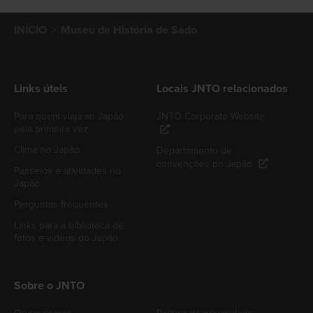
INÍCIO
Museu de História de Sado
Links úteis
Locais JNTO relacionados
Para quem viaja ao Japão
JNTO Corporate Website
pela primeira vez
Clima no Japão
Departamento de
convenções do Japão
Passeios e atividades no
Japão
Perguntas frequentes
Links para a biblioteca de
fotos e vídeos do Japão
Sobre o JNTO