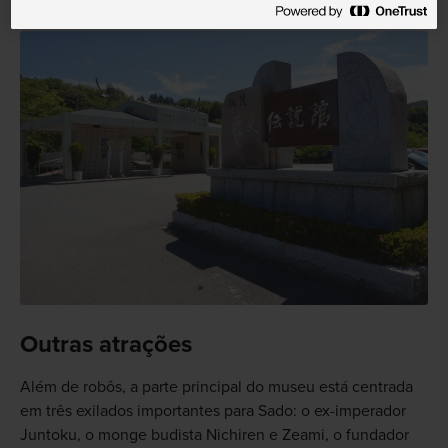
Outras atrações
Além de robôs, a parte principal do museu está centrada
em três exilados importantes para Sado: o ex-imperador
Juntoku, o monge budista Nichiren e Zeami, o fundador