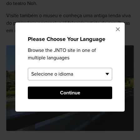
do teatro Noh.
Visite também o museu e conheça uma antiga lenda viva
do patrimônio nacional, o já falecido artista de esculturas
×
em metal Sasaki Shodo.
Please Choose Your Language
Browse the JNTO site in one of
multiple languages
Continue