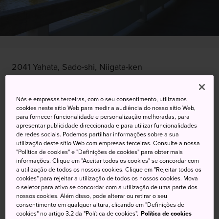
2041 Yahata, Sado-shi, Niigata-ken
Visualizar no Google Maps
Nós e empresas terceiras, com o seu consentimento, utilizamos
Obter informações sobre o trânsito
cookies neste sítio Web para medir a audiência do nosso sítio Web,
para fornecer funcionalidade e personalização melhoradas, para
apresentar publicidade direccionada e para utilizar funcionalidades
de redes sociais. Podemos partilhar informações sobre a sua
utilização deste sítio Web com empresas terceiras. Consulte a nossa
PALAVRAS-CHAVE
MAPA
"Política de cookies" e "Definições de cookies" para obter mais
informações. Clique em "Aceitar todos os cookies" se concordar com
a utilização de todos os nossos cookies. Clique em "Rejeitar todos os
Conheça a vida rural na ilha
cookies" para rejeitar a utilização de todos os nossos cookies. Mova
o seletor para ativo se concordar com a utilização de uma parte dos
japonesa de 800 anos atrás
nossos cookies. Além disso, pode alterar ou retirar o seu
consentimento em qualquer altura, clicando em "Definições de
cookies" no artigo 3.2 da "Política de cookies".
Política de cookies
Usando robôs e marionetes animatrônicas, o Museu de