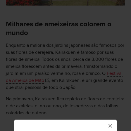
Milhares de ameixeiras colorem o
mundo
Enquanto a maioria dos jardins japoneses são famosos por
suas flores de cerejeira, Kairakuen é famoso por suas
flores de ameixa. Todos os anos, cerca de 3.000 flores de
ameixa florescem antes da primavera, transformando o
jardim em um paraíso vermelho, rosa e branco. O
Festival
da Ameixa de Mito
, em Kairakuen, é um grande evento
que atrai pessoas de todo o Japão.
Na primavera, Kairakuen fica repleto de flores de cerejeira
e de azaleias, e, no outono, de lespedezas e das folhas
coloridas de outono.
×