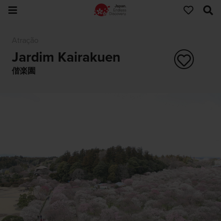
Atração
Jardim Kairakuen
偕楽園