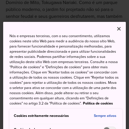
Domínio de Mito, Tokugawa Nariaki. Como é um parque
público moderno, o jardim foi projetado não só para o
senhor feudal e seus guerreiros desfrutarem, mas também
para o público.
É um dos três jardins mais famosos do Japão, juntamente
Nós e empresas terceiras, com o seu consentimento, utilizamos
com Kenrokuen, em Kanazawa (Província de Ishikawa), e
cookies neste sítio Web para medir a audiência do nosso sítio Web,
para fornecer funcionalidade e personalização melhoradas, para
Korakuen (Província de Okayama).
apresentar publicidade direccionada e para utilizar funcionalidades
de redes sociais. Podemos partilhar informações sobre a sua
utilização deste sítio Web com empresas terceiras. Consulte a nossa
"Política de cookies" e "Definições de cookies" para obter mais
informações. Clique em "Aceitar todos os cookies" se concordar com
Não perca
a utilização de todos os nossos cookies. Clique em "Rejeitar todos os
cookies" para rejeitar a utilização de todos os nossos cookies. Mova
o seletor para ativo se concordar com a utilização de uma parte dos
3.000 ameixeiras de cerca de 100 variedades
nossos cookies. Além disso, pode alterar ou retirar o seu
em plena floração no início da primavera
consentimento em qualquer altura, clicando em "Definições de
cookies" no artigo 3.2 da "Política de cookies".
Política de cookies
Flores de cerejeira, azaleias, lespedezas e
outras flores ao longo das quatro estações
Cookies estritamente necessários
Sempre ativos
A vista do Rakujuro no terceiro andar do