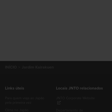
INÍCIO
Jardim Kairakuen
Links úteis
Locais JNTO relacionados
Para quem viaja ao Japão
JNTO Corporate Website
pela primeira vez
Clima no Japão
Departamento de