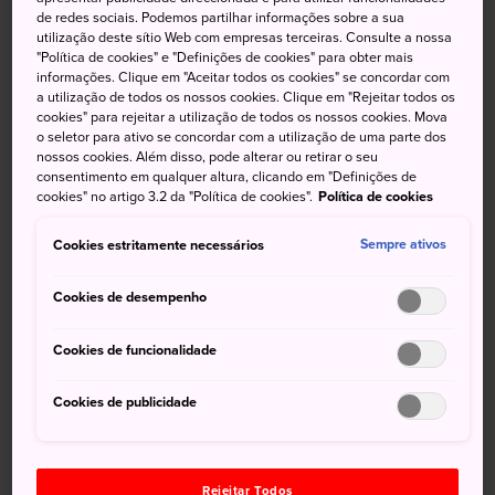
ultrarrealista
de redes sociais. Podemos partilhar informações sobre a sua
utilização deste sítio Web com empresas terceiras. Consulte a nossa
"Política de cookies" e "Definições de cookies" para obter mais
Tobu World Square na
Província de Tochigi
é um parque
informações. Clique em "Aceitar todos os cookies" se concordar com
temático que reúne estruturas icônicas de todo o mundo.
a utilização de todos os nossos cookies. Clique em "Rejeitar todos os
Todas foram construídas com exatamente 1/25 do seu
cookies" para rejeitar a utilização de todos os nossos cookies. Mova
o seletor para ativo se concordar com a utilização de uma parte dos
tamanho original. Elas são muito elogiadas por seus
nossos cookies. Além disso, pode alterar ou retirar o seu
pequenos detalhes, até as pessoas que habitam seus
consentimento em qualquer altura, clicando em "Definições de
arredores.
cookies" no artigo 3.2 da "Política de cookies".
Política de cookies
Cookies estritamente necessários
Sempre ativos
Não deixe de
Cookies de desempenho
Cookies de funcionalidade
Visitar o parque temático Edo Wonderland
Fazer um cruzeiro pelo Kinugawa
Cookies de publicidade
Mergulhar nas águas da famosa Kinugawa
Onsen
Rejeitar Todos