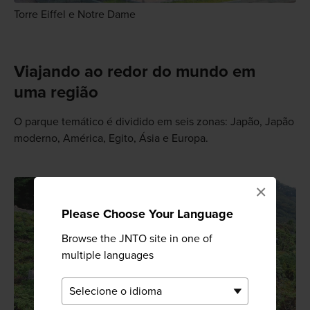
Torre Eiffel e Notre Dame
Viajando ao redor do mundo em
uma região
O parque temático é dividido em seis zonas: Japão, Japão
moderno, América, Egito, Ásia e Europa.
×
Please Choose Your Language
Browse the JNTO site in one of
multiple languages