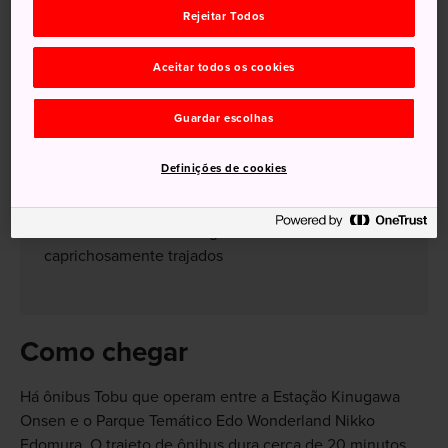
Rejeitar Todos
Aceitar todos os cookies
Guardar escolhas
Não perca
Definições de cookies
Veja o ninja atuando
Tire uma foto com alguns dos aldeões Edo
caprichosamente trajados
Como chegar
Há ônibus Tobu que operam entre a Estação Kinugawa
Onsen e o Parque Temático Edo Wonderland Nikko
Edomura. O trajeto de ônibus dura cerca de 20 minutos.