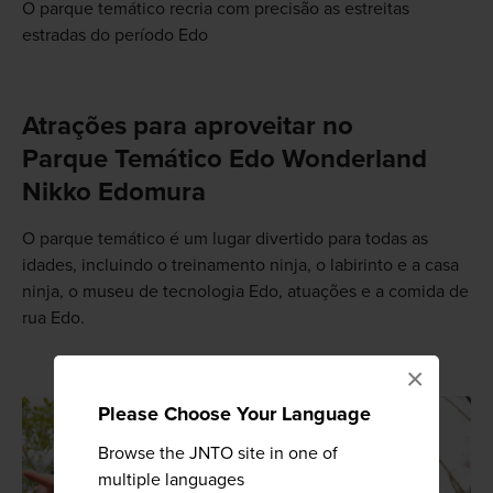
O parque temático recria com precisão as estreitas
estradas do período Edo
Atrações para aproveitar no
Parque Temático Edo Wonderland
Nikko Edomura
O parque temático é um lugar divertido para todas as
idades, incluindo o treinamento ninja, o labirinto e a casa
ninja, o museu de tecnologia Edo, atuações e a comida de
rua Edo.
×
Please Choose Your Language
Browse the JNTO site in one of
multiple languages