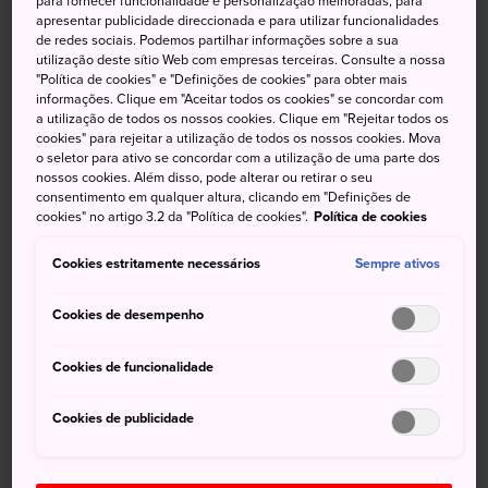
para fornecer funcionalidade e personalização melhoradas, para
dedicado a trazer aos visitantes a cultura e a atmosfera do
apresentar publicidade direccionada e para utilizar funcionalidades
de redes sociais. Podemos partilhar informações sobre a sua
período Edo (1603-1867). O parque recria uma pequena
utilização deste sítio Web com empresas terceiras. Consulte a nossa
cidade Edo com atores e atrizes desempenhando papéis
"Política de cookies" e "Definições de cookies" para obter mais
em atrações, restaurantes e serviços. A cidade recriada
informações. Clique em "Aceitar todos os cookies" se concordar com
a utilização de todos os nossos cookies. Clique em "Rejeitar todos os
tem sido altamente elogiada por sua atenção aos detalhes
cookies" para rejeitar a utilização de todos os nossos cookies. Mova
e tem servido como cenário para muitos programas de TV.
o seletor para ativo se concordar com a utilização de uma parte dos
nossos cookies. Além disso, pode alterar ou retirar o seu
consentimento em qualquer altura, clicando em "Definições de
cookies" no artigo 3.2 da "Política de cookies".
Política de cookies
Cookies estritamente necessários
Sempre ativos
Cookies de desempenho
Cookies de funcionalidade
Cookies de publicidade