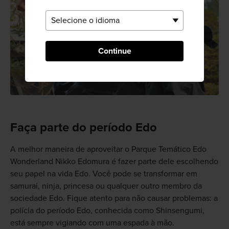
Continue
Faça parte do período Edo
A melhor maneira de aproveitar o Parque Temático Edo
Wonderland Nikko Edomura é fazer parte dele escolhendo
seu papel na vida Edo. Você pode se transformar em
samurai, ninja, princesa ou qualquer outro membro da
sociedade Edo. Fique atento para não causar problemas: a
polícia do período Edo, conhecida como Shinsengumi,
está sempre vigiando com uma espada à mão.