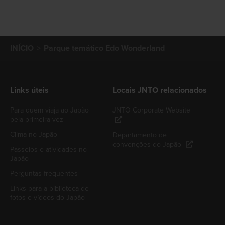
INÍCIO
Parque temático Edo Wonderland
Links úteis
Locais JNTO relacionados
Para quem viaja ao Japão
JNTO Corporate Website
pela primeira vez
Clima no Japão
Departamento de
convenções do Japão
Passeios e atividades no
Japão
Perguntas frequentes
Links para a biblioteca de
fotos e vídeos do Japão