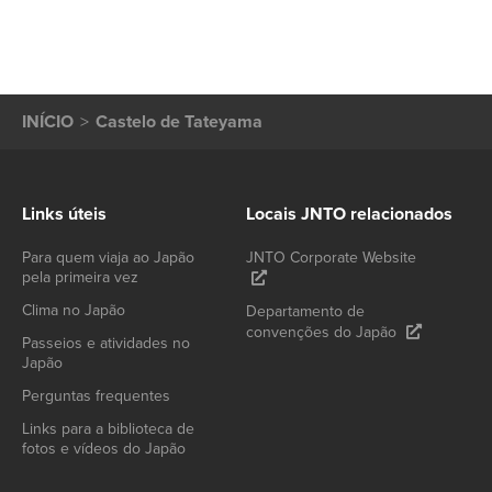
INÍCIO
Castelo de Tateyama
Links úteis
Locais JNTO relacionados
Para quem viaja ao Japão
JNTO Corporate Website
pela primeira vez
Clima no Japão
Departamento de
convenções do Japão
Passeios e atividades no
Japão
Perguntas frequentes
Links para a biblioteca de
fotos e vídeos do Japão