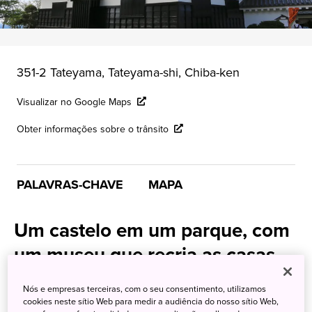
351-2 Tateyama, Tateyama-shi, Chiba-ken
Visualizar no Google Maps
Obter informações sobre o trânsito
PALAVRAS-CHAVE
MAPA
Um castelo em um parque, com
um museu que recria as casas
tradicionais da região de Awa
Nós e empresas terceiras, com o seu consentimento, utilizamos
cookies neste sítio Web para medir a audiência do nosso sítio Web,
O Castelo de Tateyama fica em
Chiba
, no alto de uma