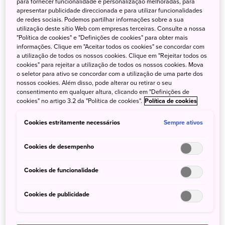
para fornecer funcionalidade e personalização melhoradas, para
colina de 66 metros no Parque Shiroyama. Este local
apresentar publicidade direccionada e para utilizar funcionalidades
de redes sociais. Podemos partilhar informações sobre a sua
histórico oferece uma vista maravilhosa da área rural ao
utilização deste sítio Web com empresas terceiras. Consulte a nossa
redor.
"Política de cookies" e "Definições de cookies" para obter mais
informações. Clique em "Aceitar todos os cookies" se concordar com
Informações gerais
a utilização de todos os nossos cookies. Clique em "Rejeitar todos os
cookies" para rejeitar a utilização de todos os nossos cookies. Mova
o seletor para ativo se concordar com a utilização de uma parte dos
nossos cookies. Além disso, pode alterar ou retirar o seu
consentimento em qualquer altura, clicando em "Definições de
O castelo atual é baseado no Castelo Maruoka, já que
cookies" no artigo 3.2 da "Política de cookies".
Política de cookies
não existem registros de seu projeto original
O parque adjacente é um famoso local de floradas de
Cookies estritamente necessários
Sempre ativos
cerejeiras e observação de pássaros
Cookies de desempenho
Cookies de funcionalidade
Como chegar
Cookies de publicidade
Chegue no Castelo de Tateyama de trem e ônibus.
Da entrada leste da estação JR Tateyama, pegue o ônibus