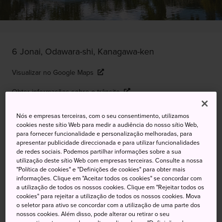
6 Jonai, Odawara-shi, Kanagawa-ken
Visualizar no Google Maps
Obter informações sobre o trânsito
Nós e empresas terceiras, com o seu consentimento, utilizamos
cookies neste sítio Web para medir a audiência do nosso sítio Web,
PALAVRAS-CHAVE
MAPA
para fornecer funcionalidade e personalização melhoradas, para
apresentar publicidade direccionada e para utilizar funcionalidades
de redes sociais. Podemos partilhar informações sobre a sua
Uma fortaleza medieval próxima
utilização deste sítio Web com empresas terceiras. Consulte a nossa
"Política de cookies" e "Definições de cookies" para obter mais
de Tóquio
informações. Clique em "Aceitar todos os cookies" se concordar com
a utilização de todos os nossos cookies. Clique em "Rejeitar todos os
cookies" para rejeitar a utilização de todos os nossos cookies. Mova
Construído por volta de meados do século XV, o Castelo
o seletor para ativo se concordar com a utilização de uma parte dos
nossos cookies. Além disso, pode alterar ou retirar o seu
de Odawara tem três níveis e cinco andares e está