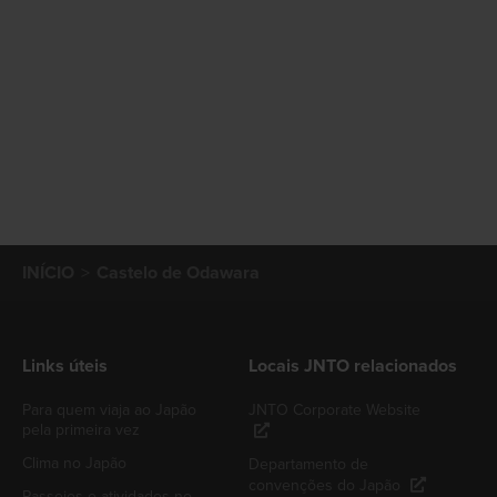
INÍCIO
Castelo de Odawara
Links úteis
Locais JNTO relacionados
Para quem viaja ao Japão
JNTO Corporate Website
pela primeira vez
Clima no Japão
Departamento de
convenções do Japão
Passeios e atividades no