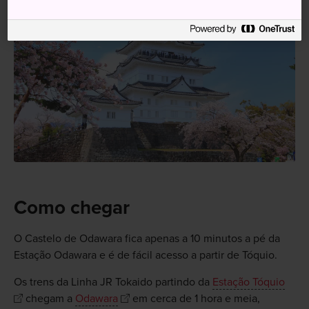
Como chegar
O Castelo de Odawara fica apenas a 10 minutos a pé da
Estação Odawara e é de fácil acesso a partir de Tóquio.
Os trens da Linha JR Tokaido partindo da
Estação Tóquio
chegam a
Odawara
em cerca de 1 hora e meia,