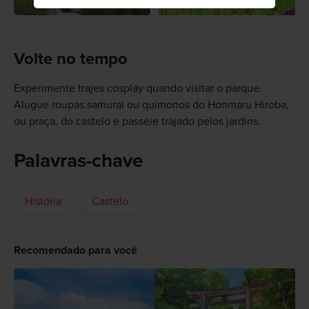
Volte no tempo
Experimente trajes cosplay quando visitar o parque.
Alugue roupas samurai ou quimonos do Honmaru Hiroba,
ou praça, do castelo e passeie trajado pelos jardins.
Palavras-chave
História
Castelo
Recomendado para você