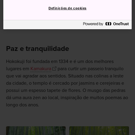
Definições de cookies
Paz e tranquilidade
Hokokuji foi fundada em 1334 e é um dos melhores
lugares em
Kamakura
para curtir um passeio tranquilo
que vai agradar aos sentidos. Situado nas colinas a leste
da cidade, o templo é cercado por jasmins e cerejeiras e
possui um espesso tapete de flores. O musgo das pedras
dá uma aura zen ao local, inspiração de muitos poemas ao
longo dos anos.