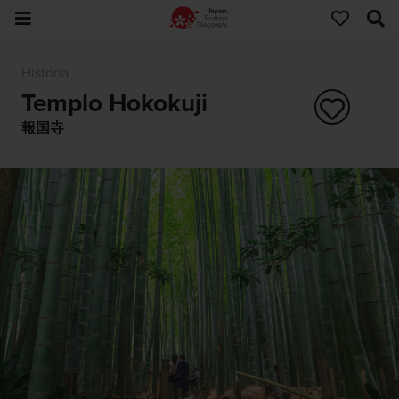
História
Templo Hokokuji
報国寺