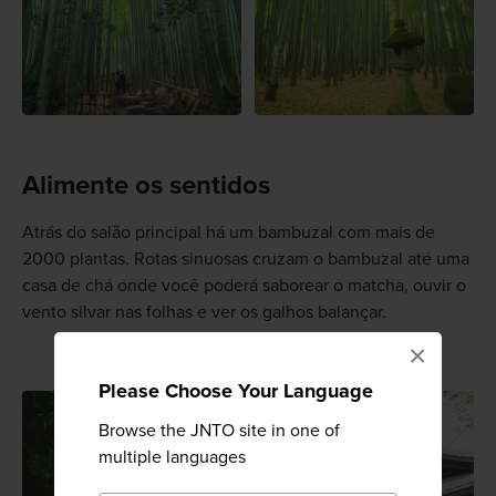
Alimente os sentidos
Atrás do salão principal há um bambuzal com mais de
2000 plantas. Rotas sinuosas cruzam o bambuzal até uma
casa de chá onde você poderá saborear o matcha, ouvir o
vento silvar nas folhas e ver os galhos balançar.
×
Please Choose Your Language
Browse the JNTO site in one of
multiple languages