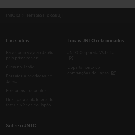
INÍCIO
Templo Hokokuji
Links úteis
Locais JNTO relacionados
Para quem viaja ao Japão
JNTO Corporate Website
pela primeira vez
Clima no Japão
Departamento de
convenções do Japão
Passeios e atividades no
Japão
Perguntas frequentes
Links para a biblioteca de
fotos e vídeos do Japão
Sobre o JNTO