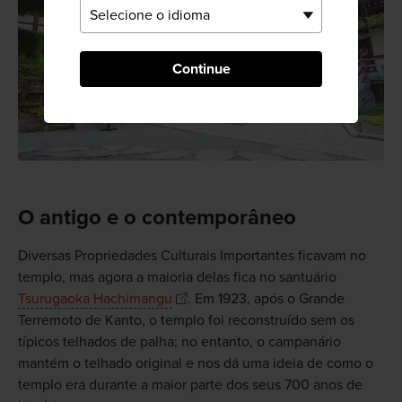
Continue
O antigo e o contemporâneo
Diversas Propriedades Culturais Importantes ficavam no
templo, mas agora a maioria delas fica no santuário
Tsurugaoka Hachimangu
. Em 1923, após o Grande
Terremoto de Kanto, o templo foi reconstruído sem os
típicos telhados de palha; no entanto, o campanário
mantém o telhado original e nos dá uma ideia de como o
templo era durante a maior parte dos seus 700 anos de