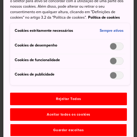
o seletor para ativo se concordar com a utilização de uma parte dos
Relaxe e revigore-se na luz manchada que fica perto
nossos cookies. Além disso, pode alterar ou retirar o seu
deste templo Zen.
consentimento em qualquer altura, clicando em "Definições de
cookies" no artigo 3.2 da "Política de cookies".
Política de cookies
Como chegar
Cookies estritamente necessários
Sempre ativos
A partir de Tóquio pegue a linha JR Yokosuka para
Cookies de desempenho
Kamakura. Na Estação JR Kamakura pegue um ônibus até
a parada Jomyoji, a cerca de 15min dali. O templo fica a
Cookies de funcionalidade
uma curta caminhada de lá.
Cookies de publicidade
Rejeitar Todos
Aceitar todos os cookies
Guardar escolhas