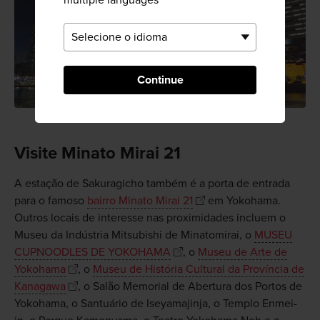
Continue
Visite Minato Mirai 21
A estação de Sakuragicho também é a porta de entrada
para o famoso
bairro Minato Mirai 21
em Yokohama.
Outros locais de interesse nas proximidades incluem o
Museu da Indústria Mitsubishi de Minatomirai, o
MUSEU
CUPNOODLES DE YOKOHAMA
, o
Museu de Arte de
Yokohama
, o
Museu de História Cultural da Província de
Kanagawa
, o Salão Memorial de Abertura dos Portos de
Yokohama, o Santuário de Iseyamajinja, o Templo Enmei-