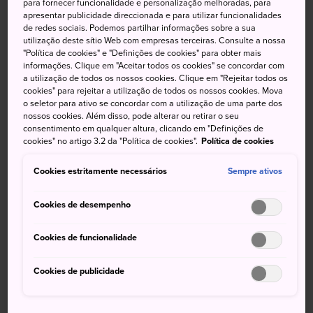
para fornecer funcionalidade e personalização melhoradas, para
Yokohama
, além de ser um ponto de partida
apresentar publicidade direccionada e para utilizar funcionalidades
conveniente para explorar o bairro do centro da cidade.
de redes sociais. Podemos partilhar informações sobre a sua
utilização deste sítio Web com empresas terceiras. Consulte a nossa
Informações gerais
"Política de cookies" e "Definições de cookies" para obter mais
informações. Clique em "Aceitar todos os cookies" se concordar com
a utilização de todos os nossos cookies. Clique em "Rejeitar todos os
A região recebeu o nome do rio Sakura, que costumava
cookies" para rejeitar a utilização de todos os nossos cookies. Mova
correr nas proximidades
o seletor para ativo se concordar com a utilização de uma parte dos
nossos cookies. Além disso, pode alterar ou retirar o seu
A * Estação Sakuragicho é considerada o berço das
consentimento em qualquer altura, clicando em "Definições de
ferrovias japonesas
cookies" no artigo 3.2 da "Política de cookies".
Política de cookies
Como chegar
Cookies estritamente necessários
Sempre ativos
Cookies de desempenho
As linhas Keihin-Tohoku e Negishi da JR, bem como a
linha Azul do Metrô Municipal de Yokohama, atendem a
Cookies de funcionalidade
Estação Sakuragicho.
A estação fica a dois minutos da Estação Yokohama e a 16
Cookies de publicidade
minutos da Estação Shin-Yokohama. Para aqueles que vêm
do centro de Tóquio, leva cerca de 30 minutos da Estação