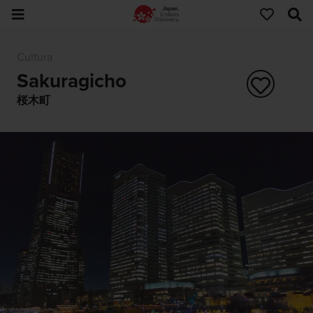
Cultura
Sakuragicho
桜木町