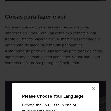
Coisas para fazer e ver
Você encontrará lojas e restaurantes nos andares
inferiores do Cross Gate, um complexo comercial em
frente à Estação Sakuragicho. Kishamichi Promenade é
uma ponte de madeira com vista panorâmica.
Anteriormente parte de uma ferrovia para trens de carga,
agora é uma passarela para pedestres. Venha aqui para
conhecer a pitoresca paisagem à beira-mar.
×
Please Choose Your Language
Browse the JNTO site in one of
multiple languages