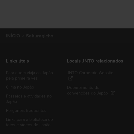
INÍCIO
Sakuragicho
Links úteis
Locais JNTO relacionados
Para quem viaja ao Japão
JNTO Corporate Website
pela primeira vez
Clima no Japão
Departamento de
convenções do Japão
Passeios e atividades no
Japão
Perguntas frequentes
Links para a biblioteca de
fotos e vídeos do Japão