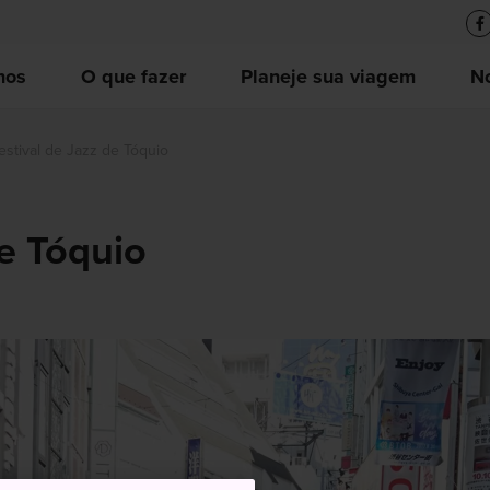
nos
O que fazer
Planeje sua viagem
No
estival de Jazz de Tóquio
de Tóquio