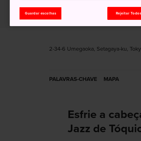
Guardar escolhas
Rejeitar Todo
2-34-6 Umegaoka, Setagaya-ku, Toky
PALAVRAS-CHAVE
MAPA
Esfrie a cabeç
Jazz de Tóqui