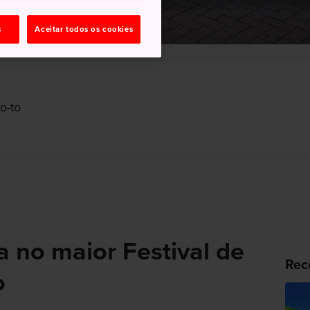
s
Aceitar todos os cookies
o-to
a no maior Festival de
Rec
o