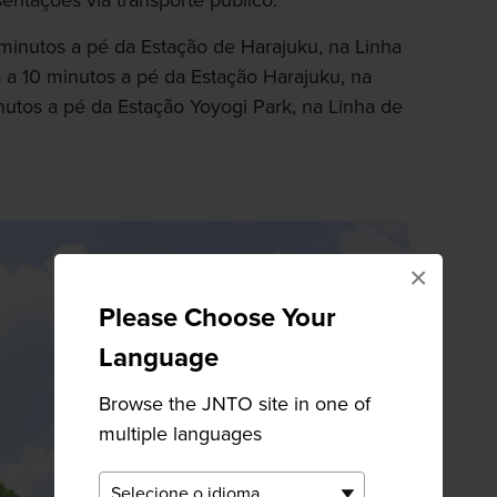
entações via transporte público.
 minutos a pé da Estação de Harajuku, na Linha
 a 10 minutos a pé da Estação Harajuku, na
nutos a pé da Estação Yoyogi Park, na Linha de
×
Please Choose Your
Language
Browse the JNTO site in one of
multiple languages