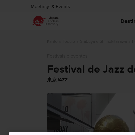
Meetings & Events
Desti
Kanto
Tóquio
Shibuya e Shimokitazawa
F
Festivais e eventos
Festival de Jazz 
東京JAZZ