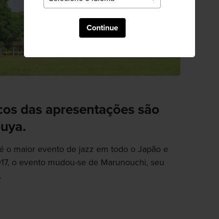
Continue
cos das apresentações são
uya.
 é o maior evento de jazz em todo o Japão e
7, o evento mudou-se de Marunouchi, seu
.