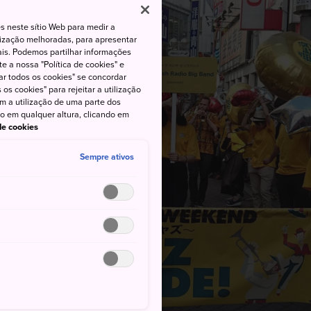
s neste sítio Web para medir a
lização melhoradas, para apresentar
iais. Podemos partilhar informações
e a nossa "Política de cookies" e
ar todos os cookies" se concordar
os cookies" para rejeitar a utilização
om a utilização de uma parte dos
to em qualquer altura, clicando em
 de cookies
Sempre ativos