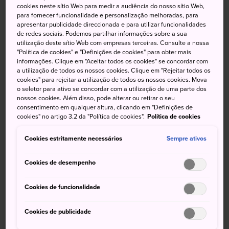
cookies neste sítio Web para medir a audiência do nosso sítio Web,
arredores urbanos. Aventure-se por um trecho de
para fornecer funcionalidade e personalização melhoradas, para
aproximadamente 1 quilômetro de florestas, cachoeiras,
apresentar publicidade direccionada e para utilizar funcionalidades
de redes sociais. Podemos partilhar informações sobre a sua
templos e santuários. Uma tarde nesse exuberante refúgio
utilização deste sítio Web com empresas terceiras. Consulte a nossa
é certamente revigorante, principalmente no calor do
"Política de cookies" e "Definições de cookies" para obter mais
verão.
informações. Clique em "Aceitar todos os cookies" se concordar com
a utilização de todos os nossos cookies. Clique em "Rejeitar todos os
cookies" para rejeitar a utilização de todos os nossos cookies. Mova
o seletor para ativo se concordar com a utilização de uma parte dos
nossos cookies. Além disso, pode alterar ou retirar o seu
Não perca
consentimento em qualquer altura, clicando em "Definições de
cookies" no artigo 3.2 da "Política de cookies".
Política de cookies
Um denso oásis florestal, repleto de vida
Cookies estritamente necessários
Sempre ativos
selvagem
O peculiar café Setsugetsuka
Cookies de desempenho
Os pitorescos santuários
Cookies de funcionalidade
Cookies de publicidade