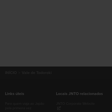
INÍCIO
Vale de Todoroki
Links úteis
Locais JNTO relacionados
Para quem viaja ao Japão
JNTO Corporate Website
pela primeira vez