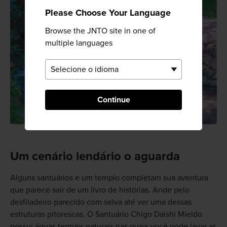
Please Choose Your Language
Browse the JNTO site in one of
multiple languages
Continue
Um cenário lendário o aguarda
Alguns santuários e um templo completam sua aventura
que parece sair de um livro de histórias. Ande pelo
desfiladeiro parecido com selva até ver uma dessas
estruturas pitorescas. O Santuário Chigo Daishi Mieido
possui águas termais naturais nas quais você pode lavar as