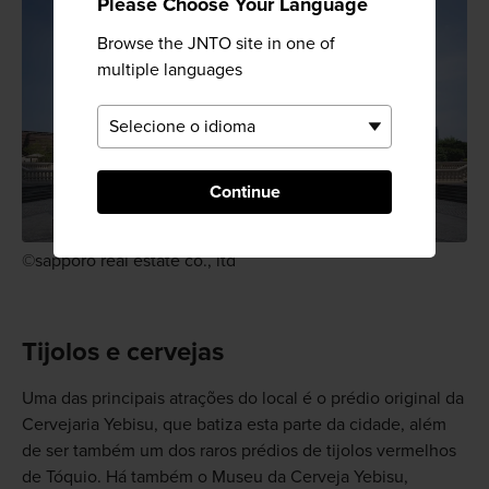
Please Choose Your Language
Browse the JNTO site in one of
multiple languages
Continue
©sapporo real estate co., ltd
Tijolos e cervejas
Uma das principais atrações do local é o prédio original da
Cervejaria Yebisu, que batiza esta parte da cidade, além
de ser também um dos raros prédios de tijolos vermelhos
de Tóquio. Há também o Museu da Cerveja Yebisu,