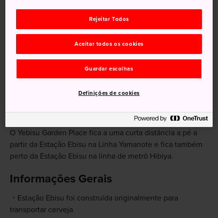
Visite o Museu da Cerveja Yebisu, que também
oferece degustações
Rejeitar Todos
Confira as dezenas de opções para fazer
Aceitar todos os cookies
compras e refeições
Visite o Museu de Arte Fotográfica de Tóquio
Guardar escolhas
Definições de cookies
Como chegar
O Yebisu Garden Place fica a uma curta distância a pé a
partir da Estação Ebisu na Linha Yamanote e fica também
perto da Estação Ebisu na linha de metrô Hibiya.
Informações Gerais
Estação Ebisu foi construída originalmente para
transportar cerveja