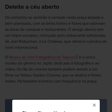
Deleite a céu aberto
Os visitantes se sentirão à vontade nesta praça arejada e
bem planejada, com as belas fontes e flores que adornam
as áreas de compras e restaurantes. O design aberto tem
um toque europeu, reforçado pelo restaurante sofisticado
de Joel Robuchon, o Le Chateau, que oferece culinária de
nível internacional.
O
Museu de Arte Fotográfica de Tóquio
é o único
museu do gênero no Japão dedicado à fotografia e ao
vídeo. Os fãs do cinema também podem assistir a um
filme no Yebisu Garden Cinema, que se dedica a filmes
indies. Há também eventos com frequência na praça.
×