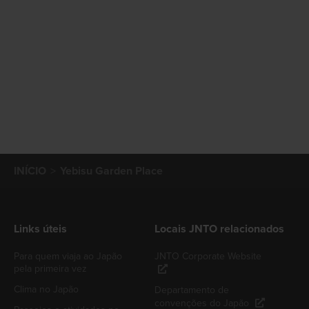
INÍCIO
Yebisu Garden Place
Links úteis
Locais JNTO relacionados
Para quem viaja ao Japão
JNTO Corporate Website
pela primeira vez
Clima no Japão
Departamento de
convenções do Japão