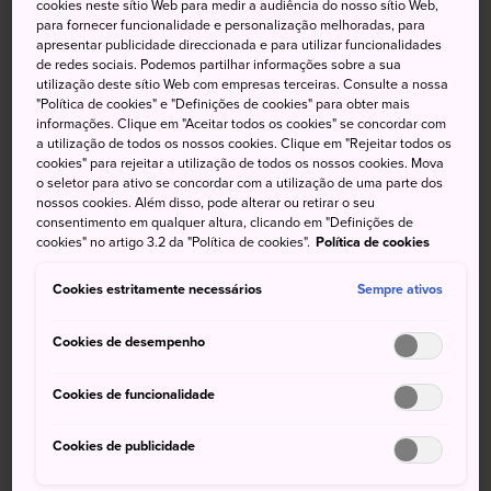
cookies neste sítio Web para medir a audiência do nosso sítio Web,
para fornecer funcionalidade e personalização melhoradas, para
O Yebisu Garden Place é o local original da cervejaria
apresentar publicidade direccionada e para utilizar funcionalidades
de redes sociais. Podemos partilhar informações sobre a sua
Yebisu Beer. Atualmente, o local é uma cidade elegante
utilização deste sítio Web com empresas terceiras. Consulte a nossa
dentro de uma cidade repleta de opções de refeições,
"Política de cookies" e "Definições de cookies" para obter mais
atrações e atividades. Já que é o antigo local de uma
informações. Clique em "Aceitar todos os cookies" se concordar com
a utilização de todos os nossos cookies. Clique em "Rejeitar todos os
cervejaria mundialmente famosa, há também muitas
cookies" para rejeitar a utilização de todos os nossos cookies. Mova
opções de bebidas.
o seletor para ativo se concordar com a utilização de uma parte dos
nossos cookies. Além disso, pode alterar ou retirar o seu
Além disso, a grande quantidade de lojas de
consentimento em qualquer altura, clicando em "Definições de
cookies" no artigo 3.2 da "Política de cookies".
Política de cookies
departamento e de rua faz desse destino o local perfeito
para passar uma tarde tranquila longe das áreas mais
Cookies estritamente necessários
Sempre ativos
movimentadas de Tóquio. Os vários restaurantes da região
também fazem do local um ótimo lugar para almoçar ou
Cookies de desempenho
jantar.
Cookies de funcionalidade
Cookies de publicidade
Não perca