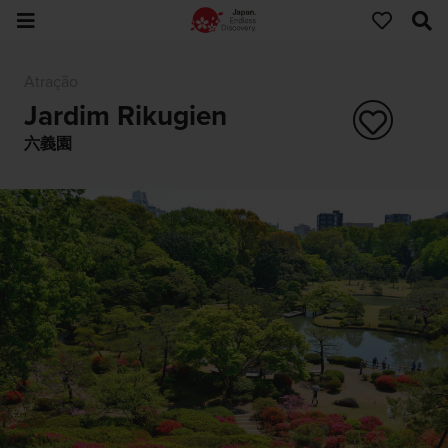
Atração
Jardim Rikugien
六義園