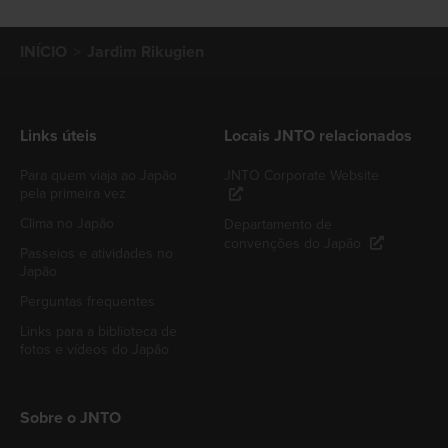
INÍCIO
Jardim Rikugien
Links úteis
Locais JNTO relacionados
Para quem viaja ao Japão
JNTO Corporate Website
pela primeira vez
Clima no Japão
Departamento de
convenções do Japão
Passeios e atividades no
Japão
Perguntas frequentes
Links para a biblioteca de
fotos e vídeos do Japão
Sobre o JNTO