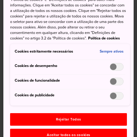
jardim de passeio, a pedido do quinto xogum do Japão,
informações. Clique em "Aceitar todos os cookies" se concordar com
Tokugawa Tsunayoshi (1646-1709). A área pacata retrata 88
a utilização de todos os nossos cookies. Clique em "Rejeitar todos os
cookies" para rejeitar a utilização de todos os nossos cookies. Mova
paisagens que ficam em Kishu Wakanoura e inspiradas em
o seletor para ativo se concordar com a utilização de uma parte dos
poemas japoneses, além de oferecer belas vistas de todos
nossos cookies. Além disso, pode alterar ou retirar o seu
os ângulos. Relaxe em uma das três casas de chá, de onde
consentimento em qualquer altura, clicando em "Definições de
cookies" no artigo 3.2 da "Política de cookies".
Política de cookies
se vê o lago central, e esqueça por um momento que
você está na Tóquio moderna.
Cookies estritamente necessários
Sempre ativos
Cookies de desempenho
Não perca
Cookies de funcionalidade
Atravesse a Ponte Togetsukyo, uma ponte de
Cookies de publicidade
pedra que descansa apoiada em duas grandes
rochas
Visite o jardim à noite, durante a temporada
Rejeitar Todos
iluminada
Aceitar todos os cookies