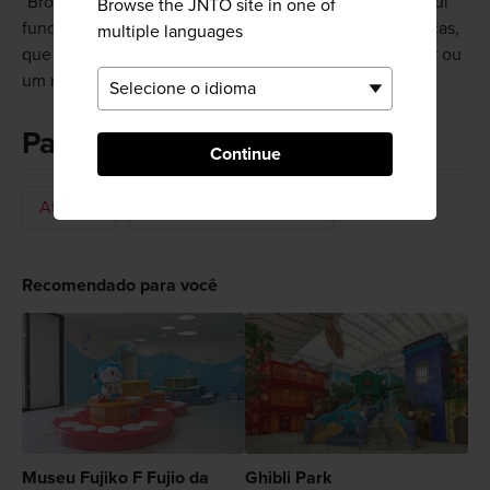
"Broadcast Experience Studio" e ver como uma tela azul
Browse the JNTO site in one of
funciona. Isso é especialmente divertido para as crianças,
multiple languages
que podem desempenhar o papel de um apresentador ou
um meteorologista.
Palavras-chave
Continue
Atração
Museu do Especialista
Recomendado para você
Museu Fujiko F Fujio da
Ghibli Park