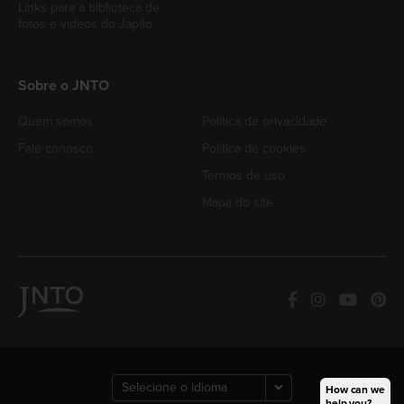
Links para a biblioteca de
fotos e vídeos do Japão
Sobre o JNTO
Quem somos
Política de privacidade
Fale conosco
Política de cookies
Termos de uso
Mapa do site
How can we
help you?