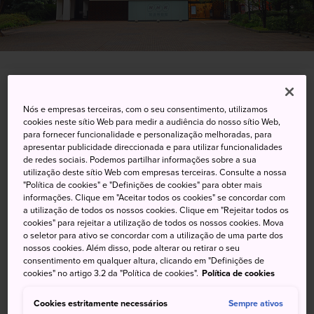
2-1-1 Atago, Minato-ku, Tokyo-to
Nós e empresas terceiras, com o seu consentimento, utilizamos
cookies neste sítio Web para medir a audiência do nosso sítio Web,
Visualizar no Google Maps
para fornecer funcionalidade e personalização melhoradas, para
apresentar publicidade direccionada e para utilizar funcionalidades
Obter informações sobre o trânsito
de redes sociais. Podemos partilhar informações sobre a sua
utilização deste sítio Web com empresas terceiras. Consulte a nossa
"Política de cookies" e "Definições de cookies" para obter mais
informações. Clique em "Aceitar todos os cookies" se concordar com
PALAVRAS-CHAVE
MAPA
a utilização de todos os nossos cookies. Clique em "Rejeitar todos os
cookies" para rejeitar a utilização de todos os nossos cookies. Mova
o seletor para ativo se concordar com a utilização de uma parte dos
Acompanhe a evolução da
nossos cookies. Além disso, pode alterar ou retirar o seu
consentimento em qualquer altura, clicando em "Definições de
história da radiodifusão no
cookies" no artigo 3.2 da "Política de cookies".
Política de cookies
Japão e faça o papel de um
Cookies estritamente necessários
Sempre ativos