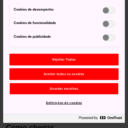
locutor
Cookies de desempenho
O Museu NHK de Radiodifusão o leva a uma viagem pela
Cookies de funcionalidade
história japonesa da transmissão. Quatro andares abrigam
cerca de 30.000 itens de equipamentos e materiais de
Cookies de publicidade
transmissão, destacando o avanço do rádio e da televisão
para a transmissão digital moderna. Você pode até ficar na
frente das câmeras.
Rejeitar Todos
A entrada do museu é gratuita.
Aceitar todos os cookies
Informações gerais
Guardar escolhas
A NHK foi fundada em 1925 prioritariamente como uma
empresa de radiodifusão
Definições de cookies
Como chegar