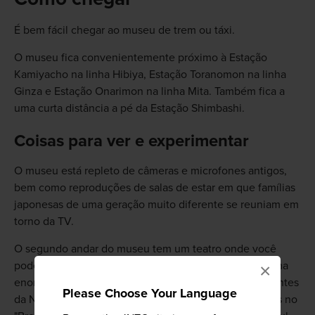
É bem fácil chegar ao museu de trem ou táxi.
O museu fica convenientemente próximo à Estação
Kamiyacho na linha Hibiya, Estação Toranomon na linha
Ginza e Estação Onarimon na linha Mita. Também fica a
uma curta distância a pé da Estação Shimbashi.
Coisas para ver e experimentar
O museu está repleto de câmeras e microfones antigos,
bem como reproduções de salas de estar em que famílias
japonesas de uma geração muito diferente se reuniam em
torno da TV.
O segundo andar do museu tem um teatro onde você
pode assistir vídeos em 8K (altíssima resolução) em uma
×
enorme tela. Você também pode passear pelos ambientes
Please Choose Your Language
da NHK para experimentar a vida em frente às câmeras no