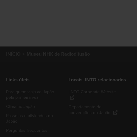
INÍCIO
Museu NHK de Radiodifusão
Links úteis
Locais JNTO relacionados
Para quem viaja ao Japão
JNTO Corporate Website
pela primeira vez
Clima no Japão
Departamento de
convenções do Japão
Passeios e atividades no
Japão
Perguntas frequentes