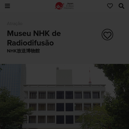
Atração
Museu NHK de
Radiodifusão
NHK放送博物館