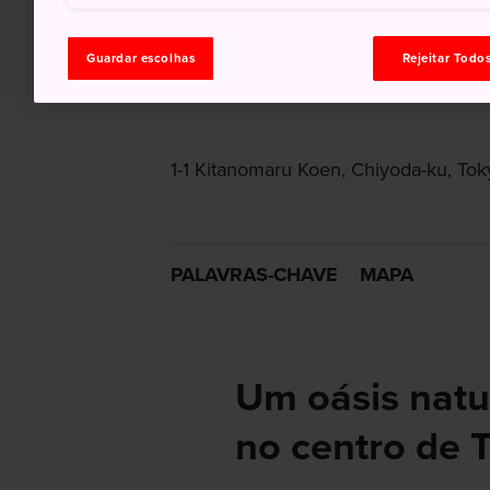
Guardar escolhas
Rejeitar Todo
1-1 Kitanomaru Koen, Chiyoda-ku, Tok
PALAVRAS-CHAVE
MAPA
Um oásis natur
no centro de 