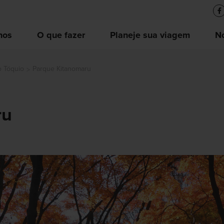
nos
O que fazer
Planeje sua viagem
No
o Tóquio
Parque Kitanomaru
ru