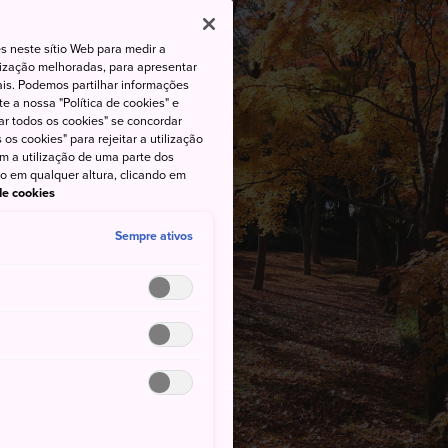
s neste sítio Web para medir a
lização melhoradas, para apresentar
iais. Podemos partilhar informações
e a nossa "Política de cookies" e
ar todos os cookies" se concordar
os cookies" para rejeitar a utilização
om a utilização de uma parte dos
to em qualquer altura, clicando em
 de cookies
Sempre ativos