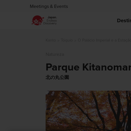
Meetings & Events
Desti
Kanto
Tóquio
O Palácio Imperial e a Estaçã
Natureza
Parque Kitanoma
北の丸公園