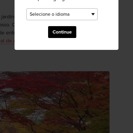
 jardins do
Castelo de Edo
, preserva vários
fosso. O lago é o ponto central de Kitanomaru, e
Continue
 entre as árvores. e estiver em busca de
al de Arte Moderna de Tóquio
ou o Museu