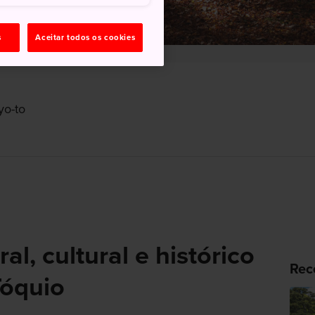
s
Aceitar todos os cookies
yo-to
al, cultural e histórico
Rec
Tóquio