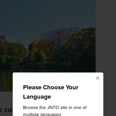
×
Please Choose Your
Language
Browse the JNTO site in one of
 e cultura concentradas em
multiple languages