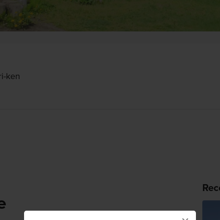
i-ken
Rec
e