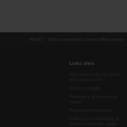
INÍCIO
Sítio arqueológico Sannai Maruyama
Links úteis
Para quem viaja ao Japão
pela primeira vez
Clima no Japão
Passeios e atividades no
Japão
Perguntas frequentes
Links para a biblioteca de
fotos e vídeos do Japão