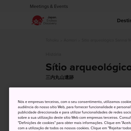
Meetings & Events
Desti
Tohoku
Aomori
Sítio arqueológico Sannai
História
Sítio arqueológi
三内丸山遺跡
Nós e empresas terceiras, com o seu consentimento, utilizamos cookie
audiência do nosso sítio Web, para fornecer funcionalidade e persona
publicidade direccionada e para utilizar funcionalidades de redes soc
sobre a sua utilização deste sítio Web com empresas terceiras. Consult
"Definições de cookies" para obter mais informações. Clique em "Aceit
com a utilização de todos os nossos cookies. Clique em "Rejeitar todos 