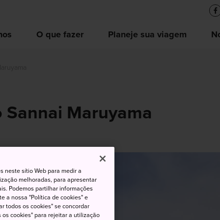
nos
O que fazer
Planeje sua viagem
No
 Maruyama
co Sannai Maruyama
s neste sítio Web para medir a
lização melhoradas, para apresentar
iais. Podemos partilhar informações
e a nossa "Política de cookies" e
ar todos os cookies" se concordar
os cookies" para rejeitar a utilização