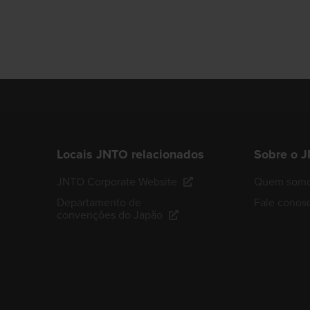
Locais JNTO relacionados
Sobre o 
JNTO Corporate Website
Quem som
Departamento de
Fale conos
convenções do Japão