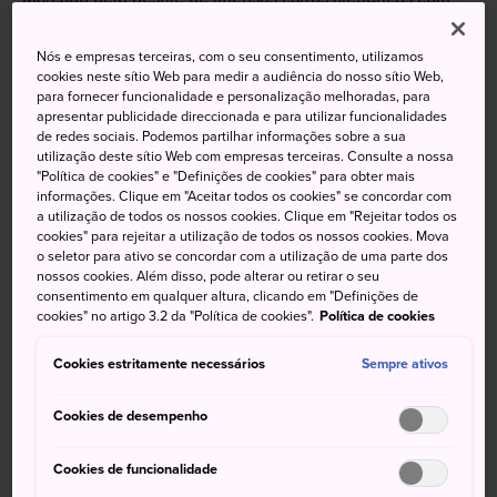
lanternas pelas ruas, o
Aomori Nebuta Matsuri
é um dos
festivais mais famosos do Japão e o evento mais
Nós e empresas terceiras, com o seu consentimento, utilizamos
conhecido da Província de Aomori. Atraindo milhões de
cookies neste sítio Web para medir a audiência do nosso sítio Web,
para fornecer funcionalidade e personalização melhoradas, para
visitantes, o espetáculo é realizado anualmente entre 2 e
apresentar publicidade direccionada e para utilizar funcionalidades
7 de agosto. Se você não puder ir ao festival, visite o
de redes sociais. Podemos partilhar informações sobre a sua
Museu Nebuta para ter a experiência desse matsuri em
utilização deste sítio Web com empresas terceiras. Consulte a nossa
"Política de cookies" e "Definições de cookies" para obter mais
qualquer época do ano.
informações. Clique em "Aceitar todos os cookies" se concordar com
a utilização de todos os nossos cookies. Clique em "Rejeitar todos os
cookies" para rejeitar a utilização de todos os nossos cookies. Mova
o seletor para ativo se concordar com a utilização de uma parte dos
nossos cookies. Além disso, pode alterar ou retirar o seu
Não perca
consentimento em qualquer altura, clicando em "Definições de
cookies" no artigo 3.2 da "Política de cookies".
Política de cookies
Descubra os meticulosos carros alegóricos
Cookies estritamente necessários
Sempre ativos
Nebuta
Conheça a história de 300 anos do festival
Cookies de desempenho
Faça o papel de um dançarino (haneto) do
Festival Nebuta e experimente tocar os tambores
Cookies de funcionalidade
taiko