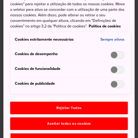
de Sapporo
cookies" para rejeitar a utilização de todos os nossos cookies. Mova
o seletor para ativo se concordar com a utilização de uma parte dos
nossos cookies. Além disso, pode alterar ou retirar o seu
Uma atração favorita em Sapporo, a Torre do relógio de
consentimento em qualquer altura, clicando em "Definições de
Sapporo tem um museu e uma galeria no andar térreo
cookies" no artigo 3.2 da "Política de cookies".
Política de cookies
dedicado à sua própria história e às conquistas dos alunos
Cookies estritamente necessários
graduados e dos professores da Faculdade Agrícola de
Sempre ativos
Sapporo.
Cookies de desempenho
O relógio da torre, instalado em 1881, foi encomendado e
comprado da E. Howard Watch & Clock Company de
Cookies de funcionalidade
Boston, e possui um mecanismo impulsionado por peso.
Cookies de publicidade
Como chegar
A torre fica a 10 minutos a pé da saída sul da
Estação
Rejeitar Todos
Sapporo
. Fica a apenas 5 minutos do
Parque Odori
.
Aceitar todos os cookies