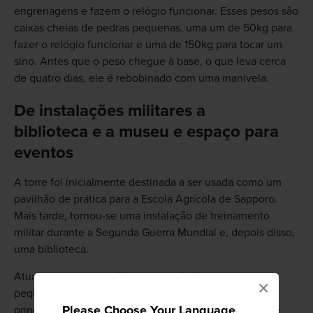
engrenagens e fazem o relógio funcionar. Esses pesos são
caixas cheias de pedras pequenas, uma um de 50kg para
fazer o relógio funcionar e uma de 150kg para tocar um
sino. Antes que o peso chegue à base, o que leva cerca
de quatro dias, ele é rebobinado com uma manivela.
De instalações militares a
biblioteca e a museu e espaço para
eventos
A torre foi inicialmente destinada a ser usada como um
pavilhão de prática para a Escola Agrícola de Sapporo.
Mais tarde, tornou-se uma instalação de treinamento
militar durante a Segunda Guerra Mundial e, depois disso,
uma biblioteca.
Atualmente, a torre abriga uma galeria e um museu
×
pequeno, enquanto o segundo andar é usado
Please Choose Your Language
principalmente como um espaço para apresentações e