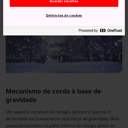
Guardar escolhas
Definições de cookies
Mecanismo de corda à base de
gravidade
Um aspecto incomum do relógio da torre é que ele é
alimentado exclusivamente pela força da gravidade. Dois
pesos pendurados na parte inferior do relógio giram as