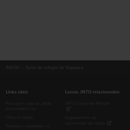
INÍCIO
Torre do relógio de Sapporo
Links úteis
Locais JNTO relacionados
Para quem viaja ao Japão
JNTO Corporate Website
pela primeira vez
Clima no Japão
Departamento de
convenções do Japão
Passeios e atividades no