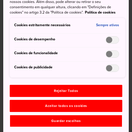
tartarugas marinhas cabeçudas
nossos cookies. Além disso, pode alterar ou retirar o seu
consentimento em qualquer altura, clicando em "Definições de
cookies" no artigo 3.2 da "Política de cookies".
Política de cookies
A cidade de Minami na ilha de Shikoku é famosa pelas
tartarugas marinhas cabeçudas que botam ovos na praia a
Cookies estritamente necessários
Sempre ativos
cada verão. Saiba mais sobre essas criaturas fascinantes
no Museu Hiwasa Chelonian Caretta.
Cookies de desempenho
Cookies de funcionalidade
Não perca
Cookies de publicidade
Tartarugas marinhas vivas com mais de um
metro de comprimento
Rejeitar Todos
Vídeos em alta definição de tartarugas botando
ovos na praia
Aceitar todos os cookies
A incubadora onde tartarugas jovens são criadas
Guardar escolhas