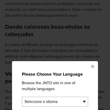
características desses animais protegidos, incluindo sua
evolução, os espécimes preservados e fotos e vídeos em
alta definição das tartarugas botando ovos.
Dando calorosas boas-vindas às
cabeçudas
A cidade de Minami protege as tartarugas marinhas há
décadas. E fora do museu você pode ver a incubadora
artificial onde algumas tartarugas jovens são criadas até
que possam ser soltas de volta à natureza.
×
Veja as tartarugas marinhas de
Please Choose Your Language
perto
Browse the JNTO site in one of
multiple languages
Procure as piscinas que têm tartarugas marinhas com mais
de um metro de comprimento. Há também tanques onde
é possível assistir às tartarugas nadando acima de você.
Na hora das refeições delas, é possível inclusive alimentar