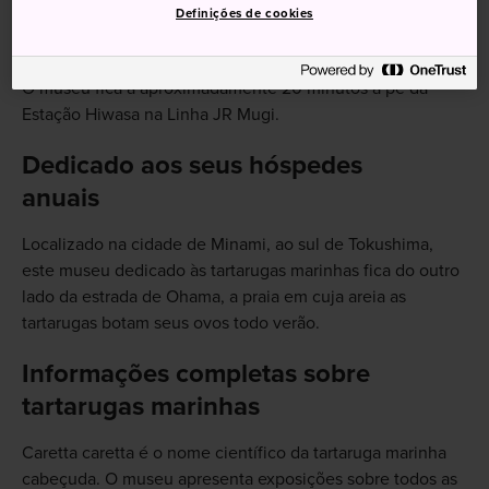
Definições de cookies
Como chegar
O museu fica a aproximadamente 20 minutos a pé da
Estação Hiwasa na Linha JR Mugi.
Dedicado aos seus hóspedes
anuais
Localizado na cidade de Minami, ao sul de Tokushima,
este museu dedicado às tartarugas marinhas fica do outro
lado da estrada de Ohama, a praia em cuja areia as
tartarugas botam seus ovos todo verão.
Informações completas sobre
tartarugas marinhas
Caretta caretta é o nome científico da tartaruga marinha
cabeçuda. O museu apresenta exposições sobre todos as