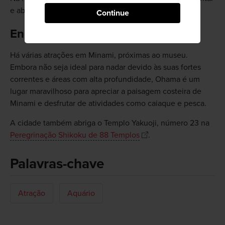
e abraçar as tartarugas.
Continue
Enquanto estiver na cidade
Há várias atrações em Minami, próximas ao museu.
Embora não seja ideal para nadar devido às suas fortes
correntes e áreas com alta profundidade, Ohama é um
lugar maravilhoso para apreciar a paisagem costeira de
Minami e desfrutar de atividades como caiaque e pesca.
A cidade também abriga o Templo Yakuoji, número 23 na
Peregrinação Shikoku de 88 Templos
.
Palavras-chave
Atração
Aquário