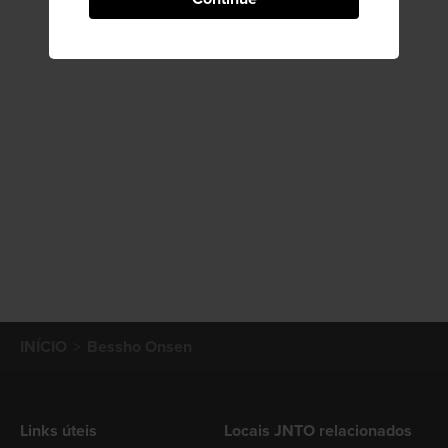
INÍCIO
Bessho Onsen
Links úteis
Locais JNTO relacionados