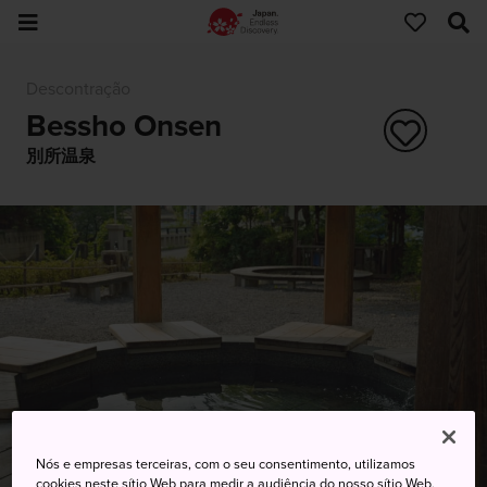
Descontração
Bessho Onsen
別所温泉
Nós e empresas terceiras, com o seu consentimento, utilizamos
cookies neste sítio Web para medir a audiência do nosso sítio Web,