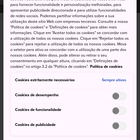
para fornecer funcionalidade e personalização melhoradas, para
apresentar publicidade direccionada e para utilizar funcionalidades
de redes sociais. Podemos partilhar informações sobre a sua
utilização deste sítio Web com empresas terceiras. Consulte a nossa
"Política de cookies" e "Definições de cookies" para obter mais
Ueda-shi, Nagano-ken
informações. Clique em "Aceitar todos os cookies" se concordar com
a utilização de todos os nossos cookies. Clique em "Rejeitar todos os
cookies" para rejeitar a utilização de todos os nossos cookies. Mova
Visualizar no Google Maps
o seletor para ativo se concordar com a utilização de uma parte dos
nossos cookies. Além disso, pode alterar ou retirar o seu
Obter informações sobre o trânsito
consentimento em qualquer altura, clicando em "Definições de
cookies" no artigo 3.2 da "Política de cookies".
Política de cookies
Cookies estritamente necessários
Sempre ativos
PALAVRAS-CHAVE
MAPA
Cookies de desempenho
Palavras-chave
Cookies de funcionalidade
Cookies de publicidade
Descontração
Onsen