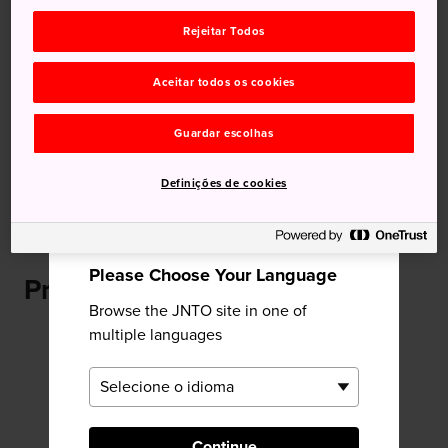
Rejeitar Todos
Recomendado para você
Aceitar todos os cookies
Guardar escolhas
Definições de cookies
Togura Kamiyamada Onsen
Matsumoto
×
Please Choose Your Language
Próximo Bessho Onsen
Browse the JNTO site in one of
multiple languages
Continue