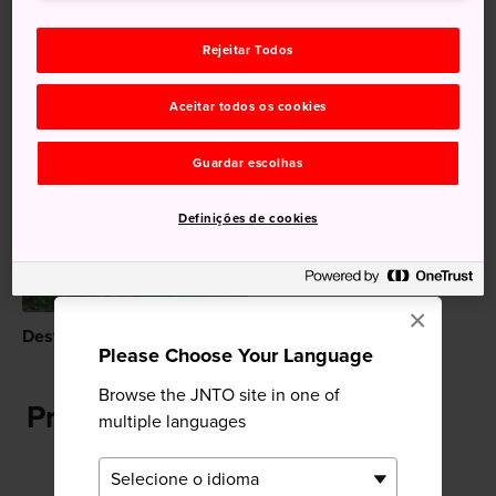
Natureza
Desfiladeiro
Local pitoresco
Rejeitar Todos
Folhas de outono
Aceitar todos os cookies
Recomendado para você
Guardar escolhas
Definições de cookies
×
Desfiladeiro Tsukechi
Please Choose Your Language
Browse the JNTO site in one of
Próximo Desfiladeiro Garyu
multiple languages