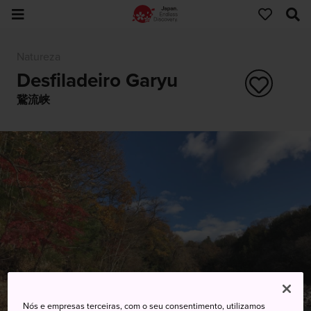
Natureza
Desfiladeiro Garyu
鵞流峡
Nós e empresas terceiras, com o seu consentimento, utilizamos