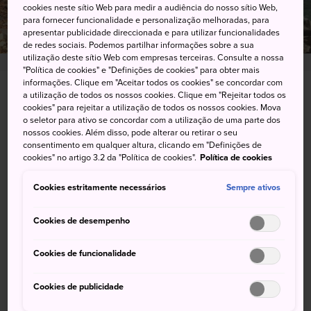
cookies neste sítio Web para medir a audiência do nosso sítio Web,
para fornecer funcionalidade e personalização melhoradas, para
apresentar publicidade direccionada e para utilizar funcionalidades
de redes sociais. Podemos partilhar informações sobre a sua
utilização deste sítio Web com empresas terceiras. Consulte a nossa
"Política de cookies" e "Definições de cookies" para obter mais
informações. Clique em "Aceitar todos os cookies" se concordar com
Matsuoarai, Iida-shi, Nagano-ken
a utilização de todos os nossos cookies. Clique em "Rejeitar todos os
cookies" para rejeitar a utilização de todos os nossos cookies. Mova
o seletor para ativo se concordar com a utilização de uma parte dos
Visualizar no Google Maps
nossos cookies. Além disso, pode alterar ou retirar o seu
consentimento em qualquer altura, clicando em "Definições de
Obter informações sobre o trânsito
cookies" no artigo 3.2 da "Política de cookies".
Política de cookies
Cookies estritamente necessários
Sempre ativos
PALAVRAS-CHAVE
MAPA
Cookies de desempenho
Cookies de funcionalidade
Palavras-chave
Cookies de publicidade