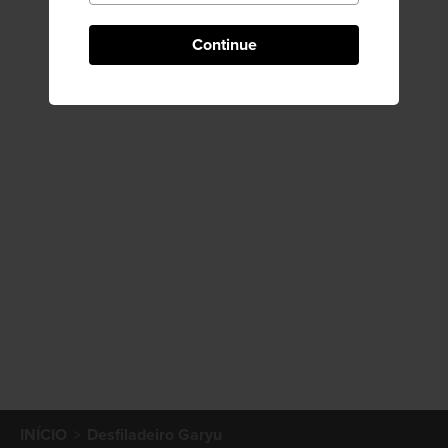
Continue
INÍCIO
Desfiladeiro Garyu