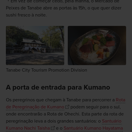
Em vez de começar cedo, pela manhã, o Mercado de
Peixes de Tanabe abre as portas às 15h, o que quer dizer
sushi fresco à noite.
Tanabe City Tourism Promotion Division
A porta de entrada para Kumano
Os peregrinos que chegam à Tanabe para percorrer a
Rota
de Peregrinação de Kumano
podem seguir para o sul,
onde encontrarão a Rota de Ohechi. Esta parte da rota de
peregrinação leva a dois grandes santuários: o
Santuário
Kumano Nachi Taisha
e o
Santuário Kumano Hayatama