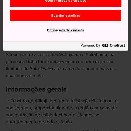
Aceitar todos os cookies
Guardar escolhas
Como chegar
Definições de cookies
A Estação Kii-Tanabe fica a 30 minutos de ônibus da
famosa praia de Shirahama.
Situada entre as estações Wakayama e Shirahama, na
pitoresca Linha Kinokuni, a viagem no trem expresso
limitado de Shin-Osaka até a área dura pouco mais de
duas horas e meia.
Informações gerais
O bairro de Ajikoji, em frente à Estação Kii-Tanabe, é
considerado, proporcionalmente, a região com a maior
concentração de estabelecimentos ligados ao
entretenimento de todo o Japão