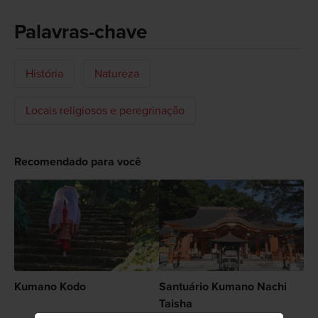
Palavras-chave
História
Natureza
Locais religiosos e peregrinação
Recomendado para você
Kumano Kodo
Santuário Kumano Nachi
Taisha