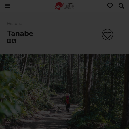
História
Tanabe
田辺