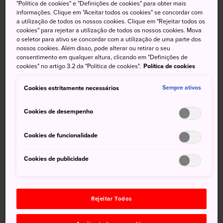
escondidos
"Política de cookies" e "Definições de cookies" para obter mais
informações. Clique em "Aceitar todos os cookies" se concordar com
a utilização de todos os nossos cookies. Clique em "Rejeitar todos os
Tanabe
é a segunda maior cidade de
Wakayama
e
cookies" para rejeitar a utilização de todos os nossos cookies. Mova
porta de entrada da
Rota de Peregrinação de Kumano
o seletor para ativo se concordar com a utilização de uma parte dos
nossos cookies. Além disso, pode alterar ou retirar o seu
Kodo
— a extenuante caminhada pelas Montanhas Kii,
consentimento em qualquer altura, clicando em "Definições de
realizada por peregrinos em busca de elevação espiritual.
cookies" no artigo 3.2 da "Política de cookies".
Política de cookies
A área também concentra uma infinidade de bares e
restaurantes.
Cookies estritamente necessários
Sempre ativos
Cookies de desempenho
Não perca
Cookies de funcionalidade
Caminhe pela Rota de Peregrinação de Kumano
Cookies de publicidade
Kodo
Mate a sede em um dos muitos bares em Kii-
Tanabe
Rejeitar Todos
Visite os diversos templos de Tanabe