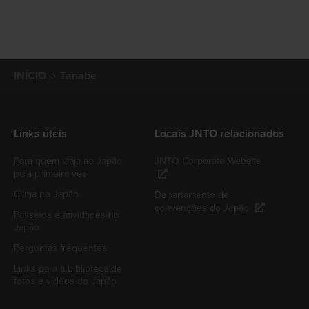
INÍCIO
Tanabe
Links úteis
Locais JNTO relacionados
Para quem viaja ao Japão
JNTO Corporate Website
pela primeira vez
Clima no Japão
Departamento de
convenções do Japão
Passeios e atividades no
Japão
Perguntas frequentes
Links para a biblioteca de
fotos e vídeos do Japão