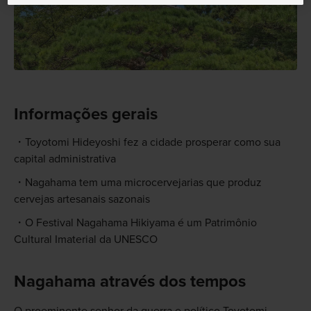
Informações gerais
Toyotomi Hideyoshi fez a cidade prosperar como sua
capital administrativa
Nagahama tem uma microcervejarias que produz
cervejas artesanais sazonais
O Festival Nagahama Hikiyama é um Patrimônio
Cultural Imaterial da UNESCO
Nagahama através dos tempos