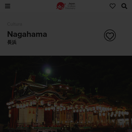
Cultura
Nagahama
長浜