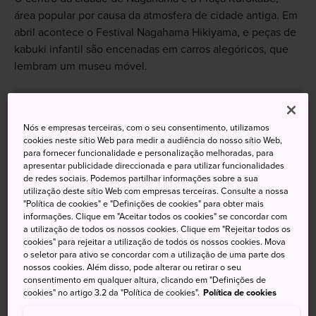
área popular por causa da atmosfera de cidade antiga. Em
abril acontece o Festival Nagahama Hikiyama, e peças de
kabuki infantil são encenadas em carros alegóricos, que
lembram um museu móvel.
Nós e empresas terceiras, com o seu consentimento, utilizamos
Não perca
cookies neste sítio Web para medir a audiência do nosso sítio Web,
para fornecer funcionalidade e personalização melhoradas, para
apresentar publicidade direccionada e para utilizar funcionalidades
Desfiles de kabuki infantil são um grande
de redes sociais. Podemos partilhar informações sobre a sua
destaque do Festival Nagahama Hikiyama
utilização deste sítio Web com empresas terceiras. Consulte a nossa
"Política de cookies" e "Definições de cookies" para obter mais
Fabricantes de vidro artesanal em Kurokabe
informações. Clique em "Aceitar todos os cookies" se concordar com
a utilização de todos os nossos cookies. Clique em "Rejeitar todos os
O edifício de estação de trem mais antigo do
cookies" para rejeitar a utilização de todos os nossos cookies. Mova
Japão
o seletor para ativo se concordar com a utilização de uma parte dos
nossos cookies. Além disso, pode alterar ou retirar o seu
consentimento em qualquer altura, clicando em "Definições de
cookies" no artigo 3.2 da "Política de cookies".
Política de cookies