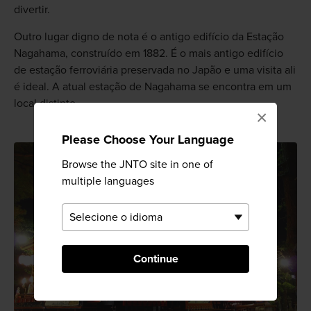
divertir.
Outro lugar digno de nota é o antigo edifício da Estação
Nagahama, construído em 1882. É o mais antigo edifício
de estação ferroviária preservada no Japão e uma visita ali
é ideal. A atual estação de Nagahama se encontra em um
local distinto.
×
Please Choose Your Language
Browse the JNTO site in one of
multiple languages
Continue