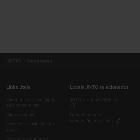
INÍCIO
Nagahama
Links úteis
Locais JNTO relacionados
Para quem viaja ao Japão
JNTO Corporate Website
pela primeira vez
Clima no Japão
Departamento de
convenções do Japão
Passeios e atividades no
Japão
Perguntas frequentes