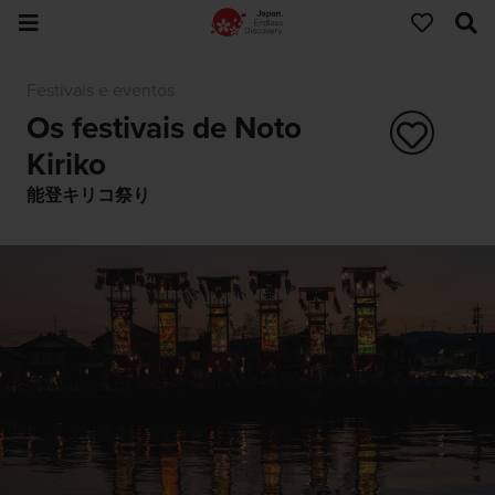
Festivais e eventos
Os festivais de Noto
Kiriko
能登キリコ祭り