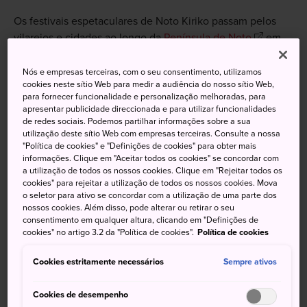
Os festivais espetaculares de Noto Kiriko passam pelos
vilarejos e cidades ao longo da
Península de Noto
em
Ishikawa, de julho a setembro. A emoção aumenta
enquanto os grandes e meticulosamente decorados carros
Nós e empresas terceiras, com o seu consentimento, utilizamos
cookies neste sítio Web para medir a audiência do nosso sítio Web,
alegóricos desfilam pelas cidades. Em seguida, os mikoshi
para fornecer funcionalidade e personalização melhoradas, para
são queimados ou jogados no mar. Acredita-se que o fogo
apresentar publicidade direccionada e para utilizar funcionalidades
queima os problemas e infortúnios das pessoas.
de redes sociais. Podemos partilhar informações sobre a sua
utilização deste sítio Web com empresas terceiras. Consulte a nossa
"Política de cookies" e "Definições de cookies" para obter mais
informações. Clique em "Aceitar todos os cookies" se concordar com
a utilização de todos os nossos cookies. Clique em "Rejeitar todos os
Não perca
cookies" para rejeitar a utilização de todos os nossos cookies. Mova
o seletor para ativo se concordar com a utilização de uma parte dos
nossos cookies. Além disso, pode alterar ou retirar o seu
O design lindo e sofisticado dos carros
consentimento em qualquer altura, clicando em "Definições de
cookies" no artigo 3.2 da "Política de cookies".
Política de cookies
alegóricos
Desfiles animados com lanternas e santuários
Cookies estritamente necessários
Sempre ativos
portáteis
Cookies de desempenho
O clímax ardente