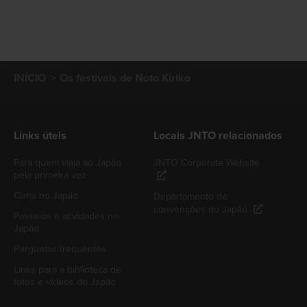
INÍCIO
Os festivais de Noto Kiriko
Links úteis
Locais JNTO relacionados
Para quem viaja ao Japão
JNTO Corporate Website
pela primeira vez
Clima no Japão
Departamento de
convenções do Japão
Passeios e atividades no
Japão
Perguntas frequentes
Links para a biblioteca de
fotos e vídeos do Japão