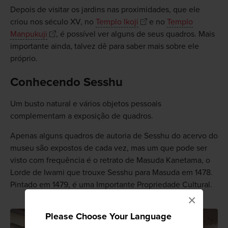
Depois de visitar os jardins nas proximidades, que ele
criou nos século XV, no
Templo Ikoji
e no
Templo
Manpukuji
, é possível ver alguns de seus quadros. Mais
importante ainda, talvez dê para saber mais sobre ele
próprio.
Conhecendo Sesshu
Um busto natural e vários objetos pessoais
complementam a exposição de quadros.
Apenas alguns quadros de autoria de Sesshu do acervo do
museu são expostos de cada vez, mas um que pode ser
visto com frequência é o retrato de Masuda Kanetama, o
Lorde de Iwami que trouxe Sesshu para Masuda em 1478.
Pintado em 1479, é uma Importante Propriedade Cultural.
×
Please Choose Your Language