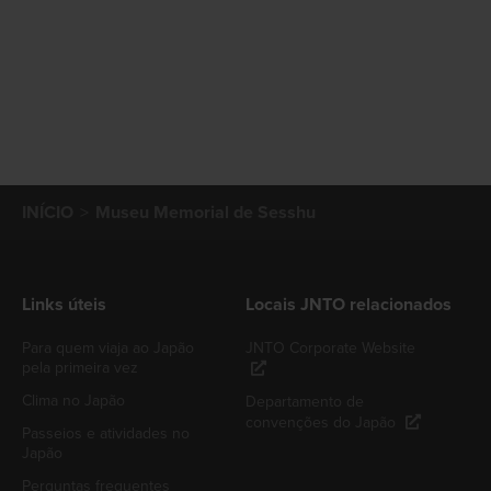
INÍCIO
Museu Memorial de Sesshu
Links úteis
Locais JNTO relacionados
Para quem viaja ao Japão
JNTO Corporate Website
pela primeira vez
Clima no Japão
Departamento de
convenções do Japão
Passeios e atividades no
Japão
Perguntas frequentes