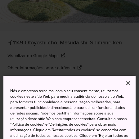
イ1149 Otoyoshi-cho, Masuda-shi, Shimane-ken
Visualizar no Google Maps
Obter informações sobre o trânsito
Nós e empresas terceiras, com o seu consentimento, utilizamos
PALAVRAS-CHAVE
MAPA
cookies neste sítio Web para medir a audiência do nosso sítio Web,
para fornecer funcionalidade e personalização melhoradas, para
apresentar publicidade direccionada e para utilizar funcionalidades
Espaço encantador e
de redes sociais. Podemos partilhar informações sobre a sua
utilização deste sítio Web com empresas terceiras. Consulte a nossa
contemplativo dedicado a um
"Política de cookies" e "Definições de cookies" para obter mais
informações. Clique em "Aceitar todos os cookies" se concordar com
dos maiores artistas do Japão.
a utilização de todos os nossos cookies. Clique em "Rejeitar todos os