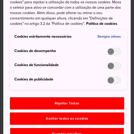
cookies" para rejeitar a utilização de todos os nossos cookies. Mova
o seletor para ativo se concordar com a utilização de uma parte dos
Reconhecido como o criador de um estilo japonês
nossos cookies. Além disso, pode alterar ou retirar o seu
singular de desenho com tinta preta, conhecido como
consentimento em qualquer altura, clicando em "Definições de
sumi-e, Sesshu, artista e monge Zen do século XV, criou
cookies" no artigo 3.2 da "Política de cookies".
Política de cookies
várias obras de arte. Seis delas foram classificadas como
Cookies estritamente necessários
Sempre ativos
Tesouros Nacionais.
Conhecido também por seus dois jardins, o que ele criou
Cookies de desempenho
no
Templo Ikoji
é considerado o melhor deles.
Cookies de funcionalidade
Como chegar
Cookies de publicidade
O museu fica a pouco mais de um quilômetro da Estação
Masuda.
Há pontos de ônibus a 500 metros do museu, mas a forma
Rejeitar Todos
mais fácil de chegar é tomar um táxi da estação ou dos
jardins de Sesshu nas proximidades.
Aceitar todos os cookies
Guardar escolhas