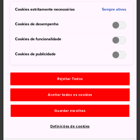
novembro para ver a espetacular folhagem de outono.
Cookies estritamente necessários
Sempre ativos
Cookies de desempenho
Não perca
Cookies de funcionalidade
O jardim de 700 anos projetado por Muso
Cookies de publicidade
Kokushi
Os pisos com sons de rouxinóis que anunciam
sua chegada a um guerreiro em repouso
Rejeitar Todos
Participe de um treinamento privado Zen, que
está disponível mediante solicitação
Aceitar todos os cookies
Guardar escolhas
Como chegar
Definições de cookies
Pegue o ônibus com destino a Nishizawa-keikoku partindo