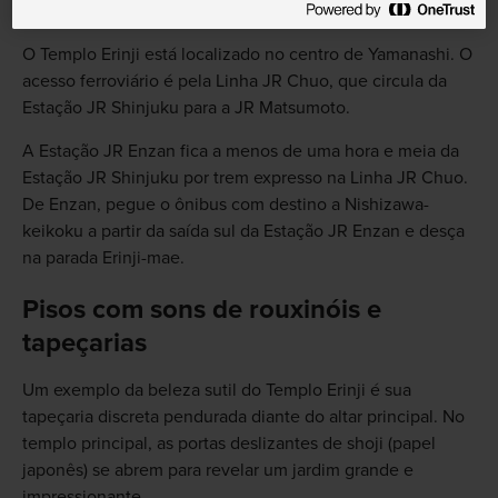
da saída sul da Estação JR Enzan.
O Templo Erinji está localizado no centro de Yamanashi. O
acesso ferroviário é pela Linha JR Chuo, que circula da
Estação JR Shinjuku para a JR Matsumoto.
A Estação JR Enzan fica a menos de uma hora e meia da
Estação JR Shinjuku por trem expresso na Linha JR Chuo.
De Enzan, pegue o ônibus com destino a Nishizawa-
keikoku a partir da saída sul da Estação JR Enzan e desça
na parada Erinji-mae.
Pisos com sons de rouxinóis e
tapeçarias
Um exemplo da beleza sutil do Templo Erinji é sua
tapeçaria discreta pendurada diante do altar principal. No
templo principal, as portas deslizantes de shoji (papel
japonês) se abrem para revelar um jardim grande e
impressionante.