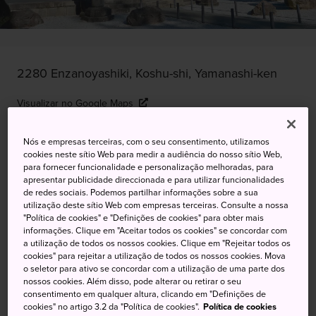
2280 Enzanoyashiki, Koshu-shi, Yamanashi-ken
Visualizar no Google Maps
Obter informações sobre o trânsito
Nós e empresas terceiras, com o seu consentimento, utilizamos
cookies neste sítio Web para medir a audiência do nosso sítio Web,
para fornecer funcionalidade e personalização melhoradas, para
apresentar publicidade direccionada e para utilizar funcionalidades
PALAVRAS-CHAVE
MAPA
de redes sociais. Podemos partilhar informações sobre a sua
utilização deste sítio Web com empresas terceiras. Consulte a nossa
"Política de cookies" e "Definições de cookies" para obter mais
Um retiro espiritual afastado das
informações. Clique em "Aceitar todos os cookies" se concordar com
a utilização de todos os nossos cookies. Clique em "Rejeitar todos os
pressões da vida cotidiana
cookies" para rejeitar a utilização de todos os nossos cookies. Mova
o seletor para ativo se concordar com a utilização de uma parte dos
nossos cookies. Além disso, pode alterar ou retirar o seu
O Templo Erinji é um espaço minimalista cercado por
consentimento em qualquer altura, clicando em "Definições de
jardins que cativam os visitantes. Visite em meados de
cookies" no artigo 3.2 da "Política de cookies".
Política de cookies