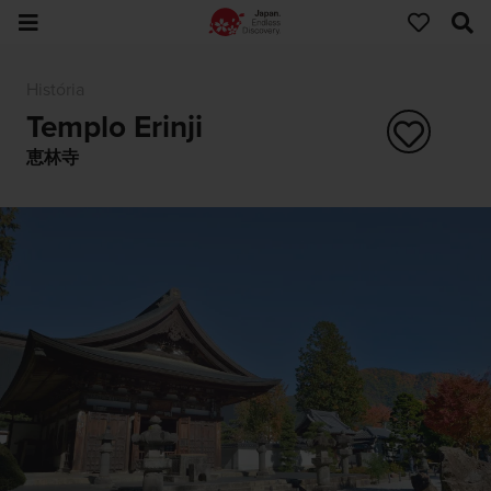
História
Templo Erinji
恵林寺