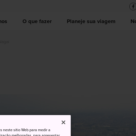
nos
O que fazer
Planeje sua viagem
No
Nagai
s neste sítio Web para medir a
lização melhoradas, para apresentar