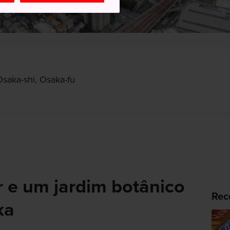
Osaka-shi, Osaka-fu
r e um jardim botânico
Rec
ka