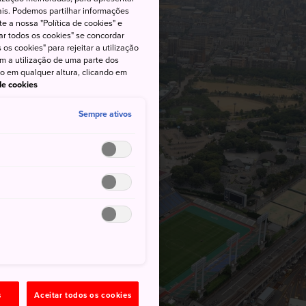
iais. Podemos partilhar informações
e a nossa "Política de cookies" e
ar todos os cookies" se concordar
os cookies" para rejeitar a utilização
om a utilização de uma parte dos
to em qualquer altura, clicando em
 de cookies
Sempre ativos
s
Aceitar todos os cookies