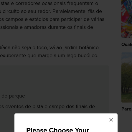
istas e corredores ocasionais frequentam o
circuito ao seu redor. Paralelamente, fãs de
s campos e estádios para participar de várias
issionais e amadoras durante os finais de
Osa
íaca não seja o foco, vá ao jardim botânico
 exuberante que margeia um lago bucólico.
o do parque
os eventos de pista e campo dos finais de
Parq
×
Please Choose Your