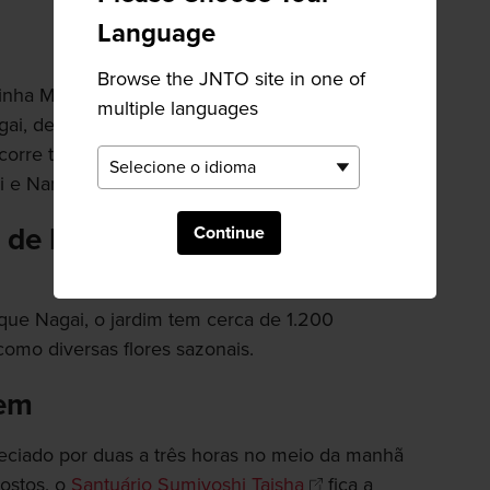
Language
Browse the JNTO site in one of
nha Midosuji do metrô e siga por 10 paradas
multiple languages
gai, depois caminhe para o leste até o parque.
rcorre todo o centro de Osaka, com paradas
i e Namba.
 de Nagai
Continue
que Nagai, o jardim tem cerca de 1.200
como diversas flores sazonais.
gem
eciado por duas a três horas no meio da manhã
postos, o
Santuário Sumiyoshi Taisha
fica a