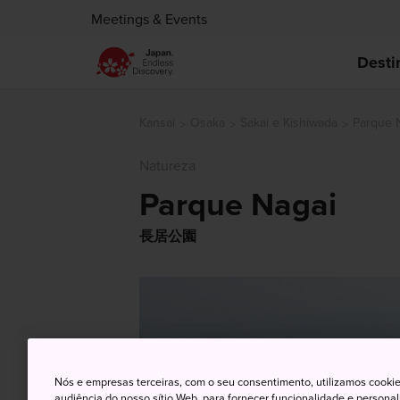
Meetings & Events
Desti
Kansai
Osaka
Sakai e Kishiwada
Parque 
Natureza
Parque Nagai
長居公園
Nós e empresas terceiras, com o seu consentimento, utilizamos cookie
audiência do nosso sítio Web, para fornecer funcionalidade e persona