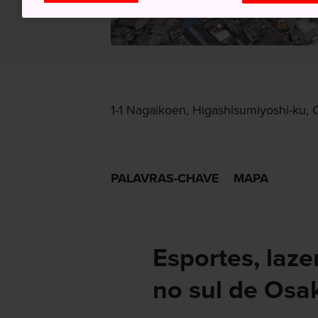
1-1 Nagaikoen, Higashisumiyoshi-ku, 
PALAVRAS-CHAVE
MAPA
Esportes, laze
no sul de Osa