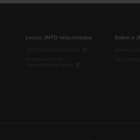
Locais JNTO relacionados
Sobre o 
JNTO Corporate Website
Quem som
Departamento de
Fale conos
convenções do Japão