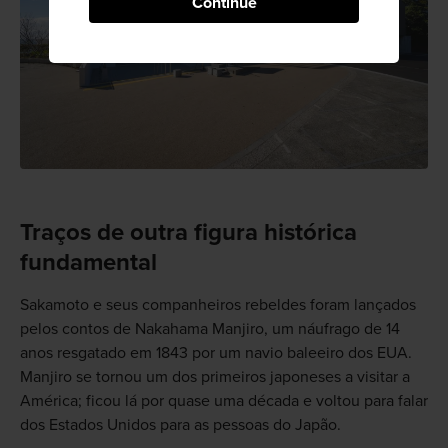
Continue
Traços de outra figura histórica
fundamental
Sakamoto e seus companheiros rebeldes foram lançados
pelos contos de Nakahama Manjiro, um náufrago de 14
anos resgatado em 1843 por um navio baleeiro dos EUA.
Manjiro se tornou um dos primeiros japoneses a visitar a
América; ficou lá por quase uma década e voltou para falar
dos Estados Unidos para as pessoas do Japão.