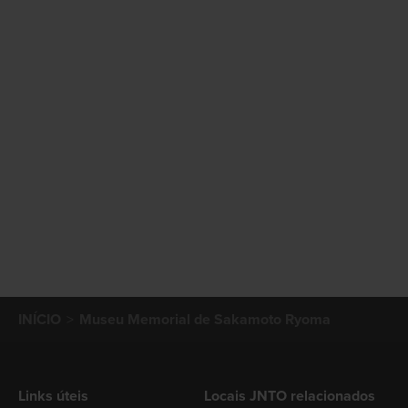
INÍCIO
Museu Memorial de Sakamoto Ryoma
Links úteis
Locais JNTO relacionados