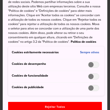
de redes sociais. Podemos partilhar informações sobre a sua
utilização deste sítio Web com empresas terceiras. Consulte a nossa
Construído com base no no terreno do Parque
"Política de cookies" e "Definições de cookies" para obter mais
Katsurahama, o Museu Memorial Sakamoto Ryoma é
informações. Clique em "Aceitar todos os cookies" se concordar com
dedicado a uma das figuras mais importantes do Japão.
a utilização de todos os nossos cookies. Clique em "Rejeitar todos os
cookies" para rejeitar a utilização de todos os nossos cookies. Mova
Embora ele tenha vivido apenas 31 anos, a paixão do
o seletor para ativo se concordar com a utilização de uma parte dos
jovem samurai por acabar com o sistema feudal e
nossos cookies. Além disso, pode alterar ou retirar o seu
modernizar o Japão fez dele um lendário mártir.
consentimento em qualquer altura, clicando em "Definições de
cookies" no artigo 3.2 da "Política de cookies".
Política de cookies
A vida de Sakamoto inspirou dezenas de filmes,
animações, novelas de TV e músicas. O museu apresenta
Cookies estritamente necessários
Sempre ativos
ao visitante o mundo de Sakamoto através de
pergaminhos, cartas, vídeos e até mesmo uma réplica de
Cookies de desempenho
uma pistola Smith & Wesson que ele usou para afastar
Cookies de funcionalidade
assassinos.
Informações gerais
Cookies de publicidade
Sakamoto Ryoma nasceu em Kochi e foi morto por
assassinos em Quioto
Rejeitar Todos