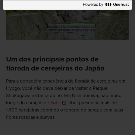
Um dos principais pontos de
florada de cerejeiras do Japão
Para a derradeira experiência de florada de cerejeiras em
Hyogo, você não deve deixar de visitar o Parque
Shukugawa na beira do rio. Em Nishinomiya, não muito
longe do coração de
Kobe
, abril presencia mais de
1.600 cerejeiras cobrindo o terreno do parque com suas
flores rosadas e suaves.