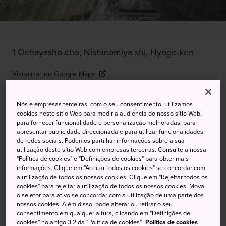
1 Ochayasho-cho, Nishinomiya-shi, Hyogo-ken
Visualizar no Google Maps
Obter informações sobre o trânsito
Nós e empresas terceiras, com o seu consentimento, utilizamos
cookies neste sítio Web para medir a audiência do nosso sítio Web,
para fornecer funcionalidade e personalização melhoradas, para
apresentar publicidade direccionada e para utilizar funcionalidades
PALAVRAS-CHAVE
MAPA
de redes sociais. Podemos partilhar informações sobre a sua
utilização deste sítio Web com empresas terceiras. Consulte a nossa
"Política de cookies" e "Definições de cookies" para obter mais
Um parque à beira do rio que
informações. Clique em "Aceitar todos os cookies" se concordar com
a utilização de todos os nossos cookies. Clique em "Rejeitar todos os
abriga a melhor exposição de
cookies" para rejeitar a utilização de todos os nossos cookies. Mova
o seletor para ativo se concordar com a utilização de uma parte dos
florada de cerejeiras de Hyogo
nossos cookies. Além disso, pode alterar ou retirar o seu
consentimento em qualquer altura, clicando em "Definições de
cookies" no artigo 3.2 da "Política de cookies".
Política de cookies
Quando a florada de cerejeiras do Parque Shukugawa