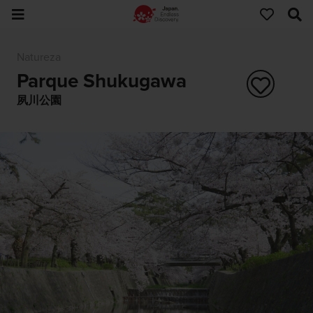
Natureza
Parque Shukugawa
夙川公園