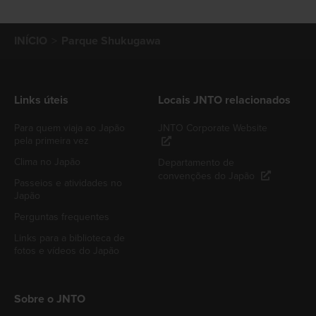
INÍCIO
Parque Shukugawa
Links úteis
Locais JNTO relacionados
Para quem viaja ao Japão
JNTO Corporate Website
pela primeira vez
Clima no Japão
Departamento de
convenções do Japão
Passeios e atividades no
Japão
Perguntas frequentes
Links para a biblioteca de
fotos e vídeos do Japão
Sobre o JNTO