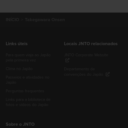
INÍCIO
Takegawara Onsen
Links úteis
Locais JNTO relacionados
Para quem viaja ao Japão
JNTO Corporate Website
pela primeira vez
Clima no Japão
Departamento de
convenções do Japão
Passeios e atividades no
Japão
Perguntas frequentes
Links para a biblioteca de
fotos e vídeos do Japão
Sobre o JNTO