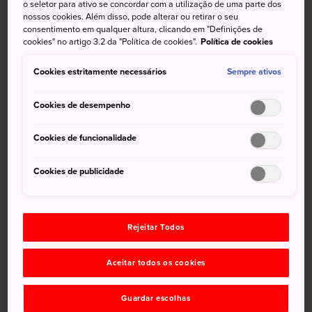
o seletor para ativo se concordar com a utilização de uma parte dos
nossos cookies. Além disso, pode alterar ou retirar o seu
Informações gerais
consentimento em qualquer altura, clicando em "Definições de
cookies" no artigo 3.2 da "Política de cookies".
Política de cookies
O nome Takegawara Onsen é em razão do primeiro
Cookies estritamente necessários
Sempre ativos
telhado, que era feito de bambu
Cookies de desempenho
Seu edifício onsen é um símbolo das águas termais de
Beppu
Cookies de funcionalidade
O teto de madeira triangular distinto do prédio data de
1938
Cookies de publicidade
Como chegar
Rejeitar Todos
Você pode chegar ao onsen de trem.
Aceitar todos os cookies
Você pode chegar à
Estação Beppu
via trem expresso
Guardar escolhas
limitadopartindo de Hakata, Oita, Miyazaki, e Hitoyoshi,