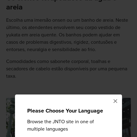
areia
Escolha uma imersão onsen ou um banho de areia. Neste
último, os atendentes envolvem seu corpo vestido de
yukata em areia quente. Os banhos podem ajudar em
casos de problemas digestivos, rigidez, contusões e
entorses, neuralgia e sensibilidade ao frio.
Comodidades como sabonete corporal, toalhas e
secadores de cabelo estão disponíveis por uma pequena
taxa.
×
Please Choose Your Language
Browse the JNTO site in one of
multiple languages