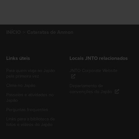
INÍCIO
Cataratas de Anmon
Links úteis
Locais JNTO relacionados
Para quem viaja ao Japão
JNTO Corporate Website
pela primeira vez
Clima no Japão
Departamento de
convenções do Japão
Passeios e atividades no
Japão
Perguntas frequentes
Links para a biblioteca de
fotos e vídeos do Japão