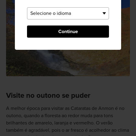
Continue
Visite no outono se puder
A melhor época para visitar as Cataratas de Anmon é no
outono, quando a floresta ao redor muda para tons
brilhantes de amarelo, laranja e vermelho. O verão
também é agradável, pois o ar fresco é acolhedor ao clima