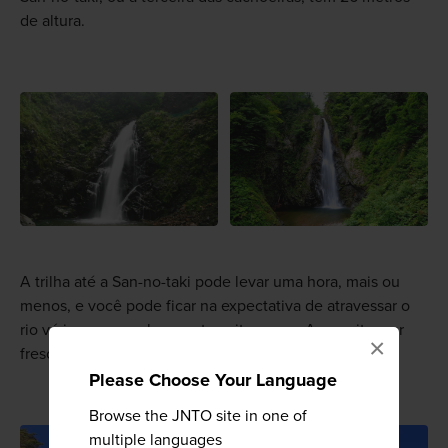
de altura.
A trilha até a San-no-taki pode levar uma hora, mais ou
menos, e você pode ficar na expectativa de atravessar o
rio várias vezes sobre pontes pitorescas. Aproveite o ar
×
fresco e o ambiente natural.
Please Choose Your Language
Browse the JNTO site in one of
multiple languages