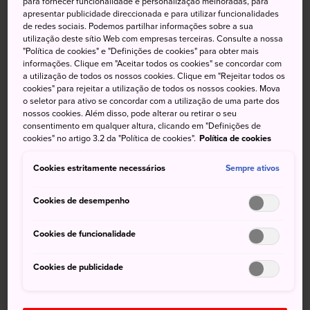
para fornecer funcionalidade e personalização melhoradas, para
apresentar publicidade direccionada e para utilizar funcionalidades
deslumbrante de uma caminhada de três horas pela densa
de redes sociais. Podemos partilhar informações sobre a sua
área de
Shirakami Sanchi
, um local considerado
utilização deste sítio Web com empresas terceiras. Consulte a nossa
Patrimônio Natural da Humanidade pela UNESCO
"Política de cookies" e "Definições de cookies" para obter mais
informações. Clique em "Aceitar todos os cookies" se concordar com
composto por uma floresta de faias, bordos e pinheiros.
a utilização de todos os nossos cookies. Clique em "Rejeitar todos os
cookies" para rejeitar a utilização de todos os nossos cookies. Mova
o seletor para ativo se concordar com a utilização de uma parte dos
nossos cookies. Além disso, pode alterar ou retirar o seu
Não perca
consentimento em qualquer altura, clicando em "Definições de
cookies" no artigo 3.2 da "Política de cookies".
Política de cookies
A Ichi-no-taki, a maior das três cachoeiras
Cookies estritamente necessários
Sempre ativos
O Aqua Green Village Anmon, um lugar
Cookies de desempenho
divertido para famílias
Cookies de funcionalidade
Como chegar
Cookies de publicidade
As Cataratas de Anmon são um dos lugares do parque