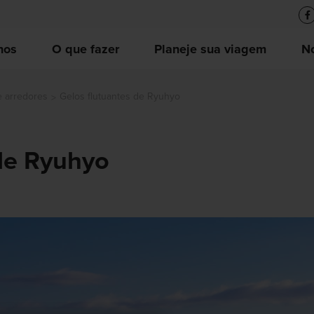
nos
O que fazer
Planeje sua viagem
No
e arredores
Gelos flutuantes de Ryuhyo
 de Ryuhyo