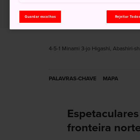
Guardar escolhas
Rejeitar Todo
4-5-1 Minami 3-jo Higashi, Abashiri-s
PALAVRAS-CHAVE
MAPA
Espetaculares
fronteira nor