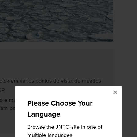
tsk em vários pontos de vista, de meados
ço
×
o e março, os gelos flutuantes de Ryuhyo
Please Choose Your
am para o Estreito de Nemuro, que fica
Language
Browse the JNTO site in one of
multiple languages