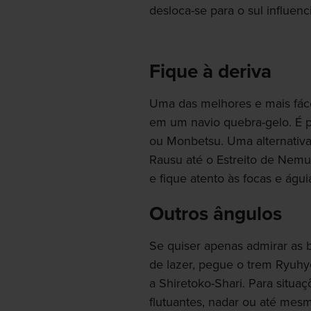
desloca-se para o sul influen
Fique à deriva
Uma das melhores e mais fáce
em um navio quebra-gelo. É 
ou Monbetsu. Uma alternativa
Rausu até o Estreito de Nemur
e fique atento às focas e águ
Outros ângulos
Se quiser apenas admirar as 
de lazer, pegue o trem Ryuhy
a Shiretoko-Shari. Para situa
flutuantes, nadar ou até mes