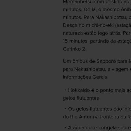
Memanbetsu com destino ao te
minutos. De lá, o mesmo ônib
minutos. Para Nakashibetsu, o
Desça no michi-no-eki (estaçã
natureza estão logo atrás. Pa
15 minutos, partindo da estaç
Garinko 2.
Um ônibus de Sapporo para Mo
para Nakashibetsu, a viagem é
Informações Gerais
Hokkaido é o ponto mais ao
gelos flutuantes
Os gelos flutuantes dão iní
do Rio Amur na fronteira da 
A água doce congela sobre