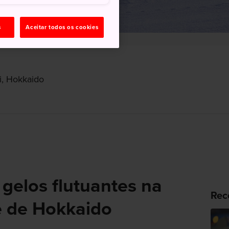
s
Aceitar todos os cookies
hi, Hokkaido
 gelos flutuantes na
Rec
te de Hokkaido