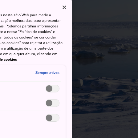
s neste sítio Web para medir a
lização melhoradas, para apresentar
iais. Podemos partilhar informações
e a nossa "Política de cookies" e
ar todos os cookies" se concordar
os cookies" para rejeitar a utilização
om a utilização de uma parte dos
to em qualquer altura, clicando em
 de cookies
Sempre ativos