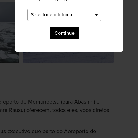
Continue
roporto de Memanbetsu (para Abashiri) e
ara Rausu) oferecem, todos eles, voos diretos
.
bus executivo que parte do Aeroporto de