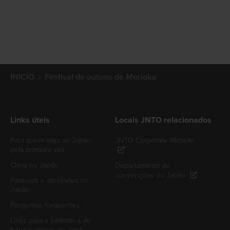
INÍCIO
Festival de outono de Morioka
Links úteis
Locais JNTO relacionados
Para quem viaja ao Japão
JNTO Corporate Website
pela primeira vez
Clima no Japão
Departamento de
convenções do Japão
Passeios e atividades no
Japão
Perguntas frequentes
Links para a biblioteca de
fotos e vídeos do Japão