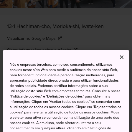
13-1 Hachiman-cho, Morioka-shi, Iwate-ken
Visualizar no Google Maps
Obter informações sobre o trânsito
Nós e empresas terceiras, com o seu consentimento, utilizamos
cookies neste sítio Web para medir a audiência do nosso sítio Web,
PALAVRAS-CHAVE
MAPA
para fornecer funcionalidade e personalização melhoradas, para
apresentar publicidade direccionada e para utilizar funcionalidades
de redes sociais. Podemos partilhar informações sobre a sua
©Morioka Tourism & Convention Association
utilização deste sítio Web com empresas terceiras. Consulte a nossa
"Política de cookies" e "Definições de cookies" para obter mais
informações. Clique em "Aceitar todos os cookies" se concordar com
Um festival repleto de ação com
a utilização de todos os nossos cookies. Clique em "Rejeitar todos os
cookies" para rejeitar a utilização de todos os nossos cookies. Mova
enormes carros alegóricos e
o seletor para ativo se concordar com a utilização de uma parte dos
nossos cookies. Além disso, pode alterar ou retirar o seu
arqueiros montados
consentimento em qualquer altura, clicando em "Definições de