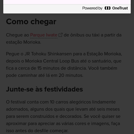
Como chegar
Chegue ao
Parque Iwate
de ônibus ou táxi a partir da
estação Morioka.
Pegue o JR Tohoku Shinkansen para a Estação Morioka,
depois o Morioka Central Loop Bus até o santuário, que
fica a cerca de 15 minutos de distância. Você também
pode caminhar até lá em 20 minutos.
Junte-se às festividades
O festival conta com 10 carros alegóricos lindamente
adornados, alguns dos quais que levam até seis meses
para serem construídos e decorados. Se você quiser se
aproximar para apreciar as várias cores e imagens, faça
isso antes do desfile começar.