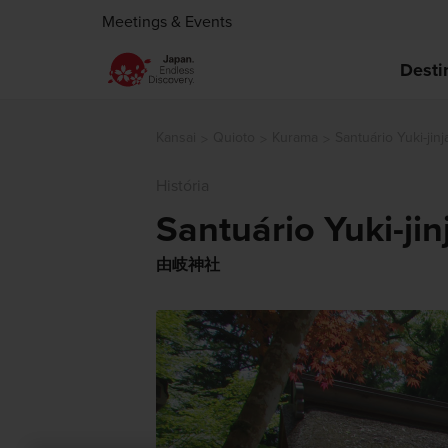
Meetings & Events
Desti
Kansai
Quioto
Kurama
Santuário Yuki-jinj
História
Santuário Yuki-jin
由岐神社