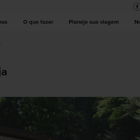
nos
O que fazer
Planeje sua viagem
No
a
ja