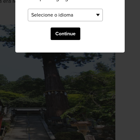
a era Momoyama (1568-1598).
Continue