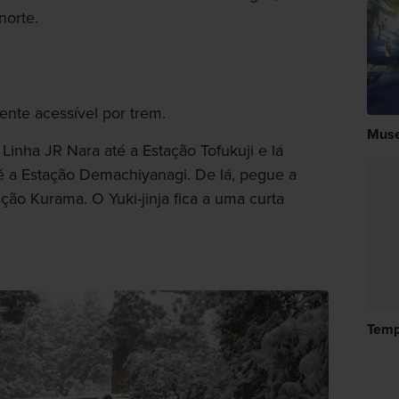
norte.
mente acessível por trem.
Muse
Linha JR Nara até a Estação Tofukuji e lá
té a Estação Demachiyanagi. De lá, pegue a
ção Kurama. O Yuki-jinja fica a uma curta
Temp