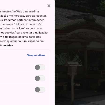
s neste sítio Web para medir a
lização melhoradas, para apresentar
iais. Podemos partilhar informações
e a nossa "Política de cookies" e
ar todos os cookies" se concordar
os cookies" para rejeitar a utilização
om a utilização de uma parte dos
to em qualquer altura, clicando em
 de cookies
Sempre ativos