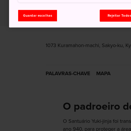
Guardar escolhas
Rejeitar Todo
1073 Kuramahon-machi, Sakyo-ku, Kyo
PALAVRAS-CHAVE
MAPA
O padroeiro 
O Santuário Yuki-jinja foi tra
ano 940, para proteger a áre