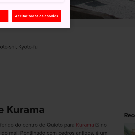
s
Aceitar todos os cookies
to-shi, Kyoto-fu
de Kurama
Rec
nsferido do centro de Quioto para
Kurama
no
a do mal. Pontilhado com cedros antigos, é um