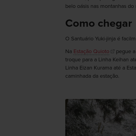
belo oásis nas montanhas do 
Como chegar
O Santuário Yuki-jinja é facil
Na
Estação Quioto
pegue a 
troque para a Linha Keihan a
Linha Eizan Kurama até a Esta
caminhada da estação.