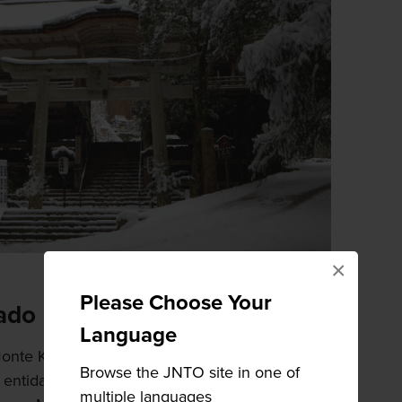
×
Please Choose Your
cado
Language
 Monte Kurama no terreno do
Templo
Browse the JNTO site in one of
entidades distintas. Possui muitas estruturas
multiple languages