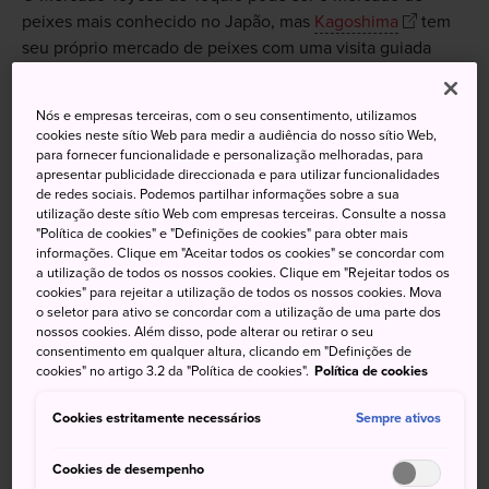
peixes mais conhecido no Japão, mas
Kagoshima
tem
seu próprio mercado de peixes com uma visita guiada
para rivalizar com seu concorrente da cidade grande.
Levante cedo, coloque suas botas de borracha e participe
Nós e empresas terceiras, com o seu consentimento, utilizamos
cookies neste sítio Web para medir a audiência do nosso sítio Web,
da visita guiada ao Mercado de Peixes de Kagoshima para
para fornecer funcionalidade e personalização melhoradas, para
conhecer alguns dos peixes mais frescos já
apresentar publicidade direccionada e para utilizar funcionalidades
experimentados.
de redes sociais. Podemos partilhar informações sobre a sua
utilização deste sítio Web com empresas terceiras. Consulte a nossa
"Política de cookies" e "Definições de cookies" para obter mais
informações. Clique em "Aceitar todos os cookies" se concordar com
a utilização de todos os nossos cookies. Clique em "Rejeitar todos os
Não perca
cookies" para rejeitar a utilização de todos os nossos cookies. Mova
o seletor para ativo se concordar com a utilização de uma parte dos
nossos cookies. Além disso, pode alterar ou retirar o seu
consentimento em qualquer altura, clicando em "Definições de
Uma verdadeira visita guiada por um vibrante
cookies" no artigo 3.2 da "Política de cookies".
Política de cookies
mercado de peixes com enorme seleção de
produtos
Cookies estritamente necessários
Sempre ativos
Aprenda a identificar e preparar os melhores
peixes da época
Cookies de desempenho