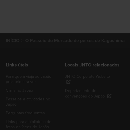
INÍCIO
O Passeio do Mercado de peixes de Kagoshima
Links úteis
Locais JNTO relacionados
Para quem viaja ao Japão
JNTO Corporate Website
pela primeira vez
Clima no Japão
Departamento de
convenções do Japão
Passeios e atividades no
Japão
Perguntas frequentes
Links para a biblioteca de
fotos e vídeos do Japão