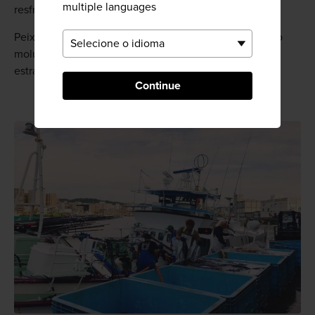
multiple languages
resfriados.
Peixes voadores, pargos, kibinago, camarão e o bizarro
molusco kame-no-te são apenas alguns dos produtos
estranhos e maravilhosos na vitrine.
Continue