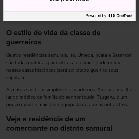
O estilo de vida da classe de
guerreiros
Quatro residências samurais, Ito, Umeda, Iwata e Sasamori
são todas gratuitas para visitação, e você pode entrar
nessas casas históricas (será solicitado que tire seus
sapatos).
As casas são bem simples e sem adornos. A residência Ito,
lar do médico da família do senhor feudal Tsugaru, é um
pouco maior e mais bem equipada do que as outras três.
Veja a residência de um
comerciante no distrito samurai