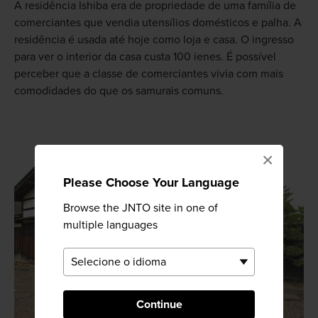
A residência Ishiba era de propriedade de uma família de
comerciantes que vendia utensílios domésticos e palha. A
residência é usada até hoje como loja e casa. O ingresso
para ver o interior da casa custa 100 ienes. É possível
perceber que a classe de comerciantes vivia com mais
comodidades do que os samurais comuns.
×
Please Choose Your Language
Browse the JNTO site in one of
multiple languages
Continue