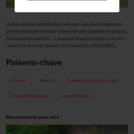
Outras antigas residências samurais são encontradas no
Distrito Samurai Hirosaki. Estas não são abertas ao público.
Ao longo do caminho, é possível imaginar como era viver
como um samurai durante o período Edo (1603-1867).
Palavras-chave
Atração
Bairros
Paisagem urbana antiga
Bairro de samurais
Local pitoresco
Recomendado para você