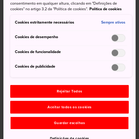
casas samurais e uma casa de um comerciante estão
consentimento em qualquer altura, clicando em "Definições de
cookies" no artigo 3.2 da "Política de cookies".
Política de cookies
abertas ao público.
Cookies estritamente necessários
Sempre ativos
Como chegar
Cookies de desempenho
O Distrito Samurai Hirosaki, também conhecido como
Nakacho Buke-Yashiki, fica a uma pequena distância a pé
Cookies de funcionalidade
do
Castelo de Hirosaki
.
É uma caminhada de 35 minutos até o distrito samurai ou
Cookies de publicidade
um trajeto de 15 minutos de ônibus até a parada
Kamenokomon ao norte de Parque Hirosaki a partir da
Estação Hirosaki.
Rejeitar Todos
Aceitar todos os cookies
Guardar escolhas
Definições de cookies