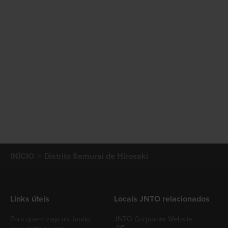
INÍCIO
Distrito Samurai de Hirosaki
Links úteis
Locais JNTO relacionados
Para quem viaja ao Japão
JNTO Corporate Website