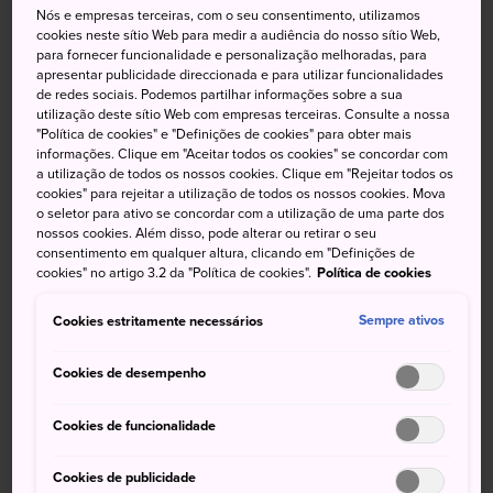
Nós e empresas terceiras, com o seu consentimento, utilizamos
A Ilha Yonaguni é a ilha mais ocidental de Okinawa e o
cookies neste sítio Web para medir a audiência do nosso sítio Web,
para fornecer funcionalidade e personalização melhoradas, para
último lugar no Japão onde é possível ver o pôr do sol.
apresentar publicidade direccionada e para utilizar funcionalidades
de redes sociais. Podemos partilhar informações sobre a sua
utilização deste sítio Web com empresas terceiras. Consulte a nossa
É a mais remota de todas as Ilhas Okinawa e tem difícil
"Política de cookies" e "Definições de cookies" para obter mais
acesso. Mas se você leva o mergulho a sério, vale a pena
informações. Clique em "Aceitar todos os cookies" se concordar com
a utilização de todos os nossos cookies. Clique em "Rejeitar todos os
ir.
cookies" para rejeitar a utilização de todos os nossos cookies. Mova
o seletor para ativo se concordar com a utilização de uma parte dos
Como chegar
nossos cookies. Além disso, pode alterar ou retirar o seu
consentimento em qualquer altura, clicando em "Definições de
cookies" no artigo 3.2 da "Política de cookies".
Política de cookies
Chegar à Ilha de Yonaguni não é tão fácil e simples como
Cookies estritamente necessários
Sempre ativos
alguns dos outros destinos.
Cookies de desempenho
Há três voos diários saindo do Aeroporto de Painushima
Ishigaki
, e um voo diário saindo do Aeroporto de
Naha
Cookies de funcionalidade
.
Há também uma balsa que faz duas viagens por semana
Cookies de publicidade