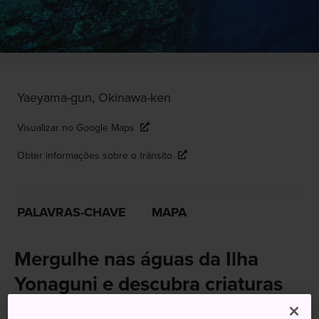
Yaeyama-gun, Okinawa-ken
Visualizar no Google Maps
Obter informações sobre o trânsito
PALAVRAS-CHAVE
MAPA
Mergulhe nas águas da Ilha
Yonaguni e descubra criaturas
marinhas impressionantes