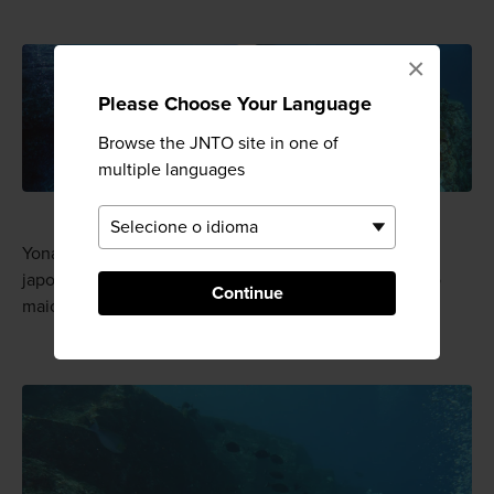
×
Please Choose Your Language
Browse the JNTO site in one of
multiple languages
Yonaguni é também um dos poucos lugares em águas
japonesas onde é possível avistar um tubarão-baleia, o
Continue
maior peixe.