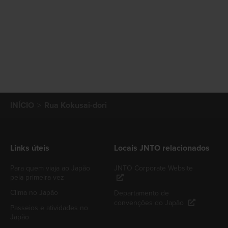
INÍCIO
Rua Kokusai-dori
Links úteis
Locais JNTO relacionados
Para quem viaja ao Japão
JNTO Corporate Website
pela primeira vez
Clima no Japão
Departamento de
convenções do Japão
Passeios e atividades no
Japão