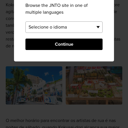
Kokusai-dori realmente é a rua que nunca dorme, sempre
Browse the JNTO site in one of
agitada. As marcas conhecidas, redes de lojas e lojas de
multiple languages
conveniência que são conhecidas em todo o mundo
também estão presentes em Kokusai-dori, mas o
verdadeiro charme da rua são muitas lojas locais,
restaurantes, vendedores de rua, feiras cobertas e artistas
Continue
de rua.
O melhor horário para encontrar os artistas de rua é nas
noites de sábado, quando Kokusai-dori alcança sua maior