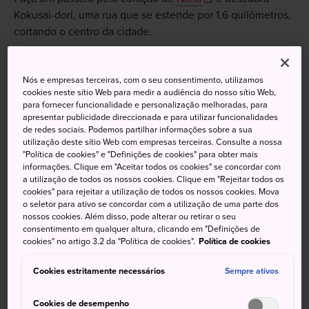
Kokusai-dori, uma rua que se estende por 1.6 quilômetros,
cortando o centro da cidade.
Esta rua movimentada tem de tudo. Se você estiver pronto
para passear, fazer compras, jantar, olhar artesanatos de
Nós e empresas terceiras, com o seu consentimento, utilizamos
Okinawa ou até conhecer a música folclórica da ilha, você
cookies neste sítio Web para medir a audiência do nosso sítio Web,
para fornecer funcionalidade e personalização melhoradas, para
vai encontrar tudo aqui em Kokusai-dori.
apresentar publicidade direccionada e para utilizar funcionalidades
de redes sociais. Podemos partilhar informações sobre a sua
utilização deste sítio Web com empresas terceiras. Consulte a nossa
"Política de cookies" e "Definições de cookies" para obter mais
informações. Clique em "Aceitar todos os cookies" se concordar com
Não perca
a utilização de todos os nossos cookies. Clique em "Rejeitar todos os
cookies" para rejeitar a utilização de todos os nossos cookies. Mova
o seletor para ativo se concordar com a utilização de uma parte dos
As apresentações de rua da tradicional música e
nossos cookies. Além disso, pode alterar ou retirar o seu
dança de Okinawa
consentimento em qualquer altura, clicando em "Definições de
cookies" no artigo 3.2 da "Política de cookies".
Política de cookies
O Habushu, uma bebida que contém víbora
preservada
Cookies estritamente necessários
Sempre ativos
A Heiwa Dori, uma galeria coberta na Rua
Kokusai-dori
Cookies de desempenho