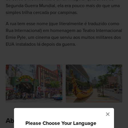
Segunda Guerra Mundial, ela era pouco mais do que uma
simples trilha cercada por campinas.
A rua tem esse nome (que literalmente é traduzido como
Rua Internacional) em homenagem ao Teatro Internacional
Ernie Pyle, um cinema que serviu aos muitos militares dos
EUA instalados lá depois da guerra.
×
Aberto a qualquer hora
Please Choose Your Language