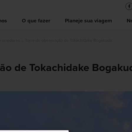
nos
O que fazer
Planeje sua viagem
No
e arredores
Torre de observação de Tokachidake Bogakudai
ção de Tokachidake Bogaku