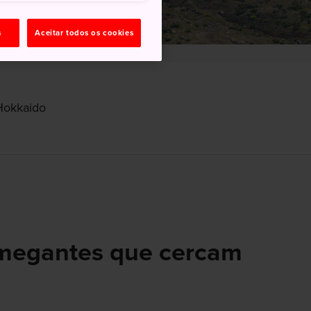
s
Aceitar todos os cookies
Hokkaido
umegantes que cercam