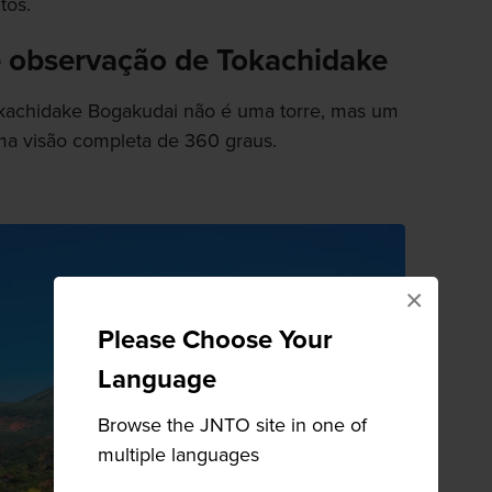
tos.
 observação de Tokachidake
kachidake Bogakudai não é uma torre, mas um
a visão completa de 360 graus.
×
Please Choose Your
Language
Browse the JNTO site in one of
multiple languages