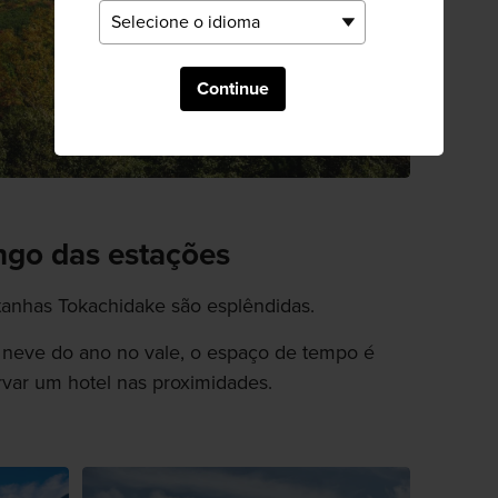
Continue
ngo das estações
tanhas Tokachidake são esplêndidas.
a neve do ano no vale, o espaço de tempo é
ervar um hotel nas proximidades.