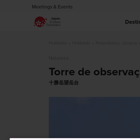
Meetings & Events
Desti
Hokkaido
Hokkaido
Noboribetsu, Upopoy 
Natureza
Torre de observa
十勝岳望岳台