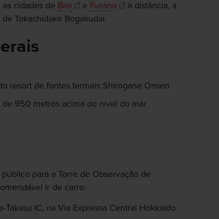
e as cidades de
Biei
e
Furano
à distância, a
o de Tokachidake Bogakudai.
erais
 do resort de fontes termais Shirogane Onsen
a de 950 metros acima do nível do mar
úblico para a Torre de Observação de
omendável ir de carro.
wa-Takasu IC, na Via Expressa Central Hokkaido