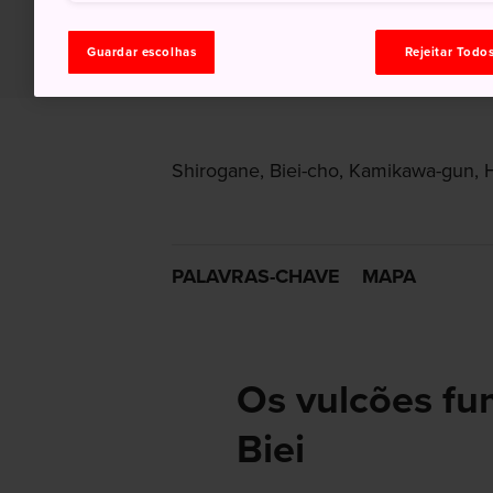
Guardar escolhas
Rejeitar Todo
Shirogane, Biei-cho, Kamikawa-gun, 
PALAVRAS-CHAVE
MAPA
Os vulcões f
Biei