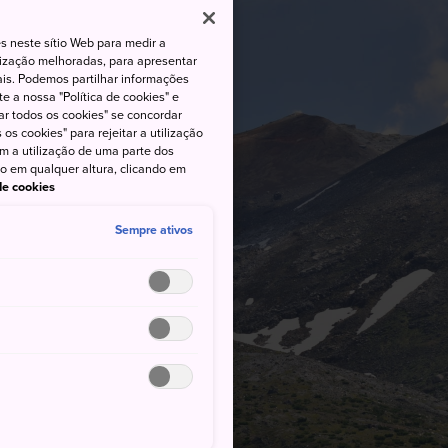
s neste sítio Web para medir a
lização melhoradas, para apresentar
iais. Podemos partilhar informações
e a nossa "Política de cookies" e
ar todos os cookies" se concordar
os cookies" para rejeitar a utilização
om a utilização de uma parte dos
to em qualquer altura, clicando em
 de cookies
Sempre ativos