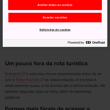
Aceitar todos os cookies
A Trilha Subashiri tem um caminho que leva a um pico
chamado “pequeno Fuji”
Guardar escolhas
Trata-se de uma das trilhas menos povoadas da
montanha
Definições de cookies
A altitude da trilha da zona florestal é bem maior do que
a das outras trilhas
Um pouco fora da rota turística
Subashiri
é uma rota menos movimentada antes de se
unir à
Trilha Yoshida
na oitava estação. A encosta é
relativamente suave, e há árvores até a sétima estação. Há
também algumas lojas na trilha, além de banheiros
públicos.
Formas mais fáceis de acessar a