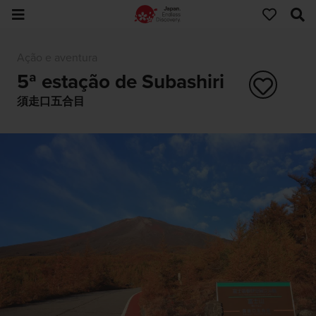
Ação e aventura
5ª estação de Subashiri
須走口五合目