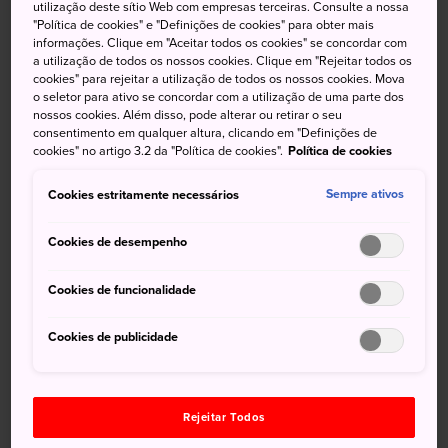
utilização deste sítio Web com empresas terceiras. Consulte a nossa
quiser viver uma pequena aventura, considere a trilha
"Política de cookies" e "Definições de cookies" para obter mais
informações. Clique em "Aceitar todos os cookies" se concordar com
Subashiri
, que é a trilha vermelha, um caminho um
a utilização de todos os nossos cookies. Clique em "Rejeitar todos os
pouco menos utilizado que se funde com a popular
Trilha
cookies" para rejeitar a utilização de todos os nossos cookies. Mova
Yoshida
entre a oitava estação e o cume.
o seletor para ativo se concordar com a utilização de uma parte dos
nossos cookies. Além disso, pode alterar ou retirar o seu
consentimento em qualquer altura, clicando em "Definições de
Como chegar
cookies" no artigo 3.2 da "Política de cookies".
Política de cookies
A melhor maneira de acessar a área é de ônibus partindo
Cookies estritamente necessários
Sempre ativos
da Estação Gotemba.
Cookies de desempenho
O ônibus que vai até a montanha parte da Estação
Gotemba e viaja até a 5ª Estação Subashiri diariamente na
Cookies de funcionalidade
época de escalada. O trajeto dura cerca de 60 minutos. Da
Estação Tóquio
, pegue o Tokaido-Sanyo Shinkansen até
Cookies de publicidade
a Estação Mishima e faça transferência para a Linha
Tokaido, que percorre toda a linha até a Estação Gotemba.
Curiosidades
Rejeitar Todos