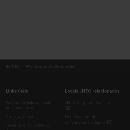
INÍCIO
5ª estação de Subashiri
Links úteis
Locais JNTO relacionados
Para quem viaja ao Japão
JNTO Corporate Website
pela primeira vez
Clima no Japão
Departamento de
convenções do Japão
Passeios e atividades no