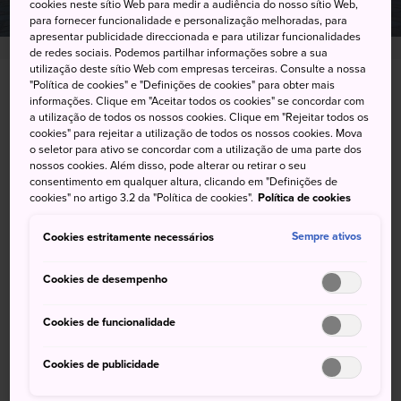
cookies neste sítio Web para medir a audiência do nosso sítio Web,
para fornecer funcionalidade e personalização melhoradas, para
apresentar publicidade direccionada e para utilizar funcionalidades
de redes sociais. Podemos partilhar informações sobre a sua
utilização deste sítio Web com empresas terceiras. Consulte a nossa
"Política de cookies" e "Definições de cookies" para obter mais
8-1 Minamiyamate-machi, Nagasaki-shi, Nagasaki-
informações. Clique em "Aceitar todos os cookies" se concordar com
ken
a utilização de todos os nossos cookies. Clique em "Rejeitar todos os
cookies" para rejeitar a utilização de todos os nossos cookies. Mova
o seletor para ativo se concordar com a utilização de uma parte dos
Visualizar no Google Maps
nossos cookies. Além disso, pode alterar ou retirar o seu
consentimento em qualquer altura, clicando em "Definições de
Obter informações sobre o trânsito
cookies" no artigo 3.2 da "Política de cookies".
Política de cookies
Cookies estritamente necessários
Sempre ativos
PALAVRAS-CHAVE
MAPA
Cookies de desempenho
Cookies de funcionalidade
Palavras-chave
Cookies de publicidade
Atração
Jardim
Parque