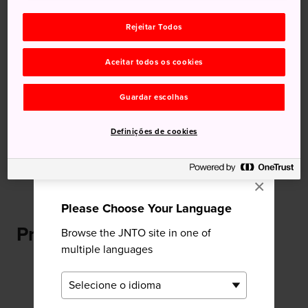
Rejeitar Todos
Recomendado para você
Aceitar todos os cookies
Guardar escolhas
Definições de cookies
Kyushu
Planejamento da Viagem ao
×
Japão
Please Choose Your Language
Próximo Jardim Glover
Browse the JNTO site in one of
multiple languages