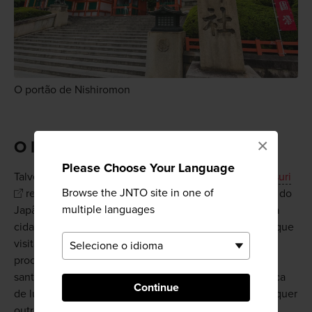
O portão de Nishiromon
×
O local de origem do Gion Matsuri
Please Choose Your Language
Talvez o santuário seja mais conhecido pelo
Gion Matsuri
Browse the JNTO site in one of
realizado em julho. É um dos festivais mais famosos do
multiple languages
Japão e a época em que Quioto se transforma em uma
cidade festiva durante a maior parte do mês. Aqueles que
visitarem o santuário em 17 de julho, desfrutarão da
procissão dedicada à divindade de Yasaka, que sai do
santuário e em uma procissão pela cidade. É uma época
Continue
de luxo, cor e energia em
Quioto
, diferente de qualquer
outra.