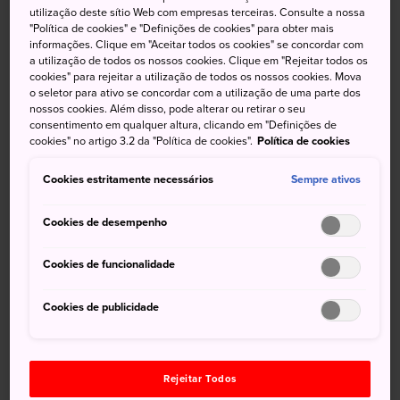
sagrados de
Quioto
. O santuário geralmente é muito
utilização deste sítio Web com empresas terceiras. Consulte a nossa
"Política de cookies" e "Definições de cookies" para obter mais
movimentado, com devotos ansiosos que se reúnem para
informações. Clique em "Aceitar todos os cookies" se concordar com
receber bênçãos e fazer orações para pedir boa sorte.
a utilização de todos os nossos cookies. Clique em "Rejeitar todos os
Visite esse importante santuário xintoísta de
Quioto
, e
cookies" para rejeitar a utilização de todos os nossos cookies. Mova
o seletor para ativo se concordar com a utilização de uma parte dos
talvez você seja contemplado com a sorte.
nossos cookies. Além disso, pode alterar ou retirar o seu
Informações Gerais
consentimento em qualquer altura, clicando em "Definições de
cookies" no artigo 3.2 da "Política de cookies".
Política de cookies
O pavilhão principal tem quase 360 anos
Cookies estritamente necessários
O Santuário de Yasaka-jinja é popular entre aqueles que
Sempre ativos
rezam para pedir beleza e riqueza
Cookies de desempenho
Cookies de funcionalidade
Como chegar
Cookies de publicidade
É possível chegar ao santuário de ônibus, táxi ou trem a
partir da
Estação Quioto
.
Um ônibus da
Estação Quioto
segue direto até a
Rejeitar Todos
entrada do santuário. Você pode também usar o trem e