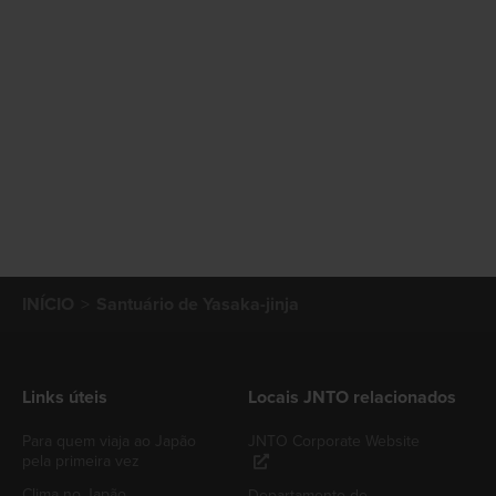
INÍCIO
Santuário de Yasaka-jinja
Links úteis
Locais JNTO relacionados
Para quem viaja ao Japão
JNTO Corporate Website
pela primeira vez
Clima no Japão
Departamento de