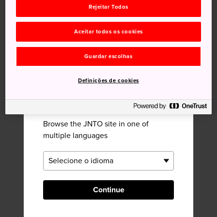
Rejeitar Todos
Natureza
Desfiladeiro
Vista Panorâmica
Aceitar todos os cookies
Próximo Desfiladeiro Kankakei
Guardar escolhas
Definições de cookies
×
Please Choose Your Language
Browse the JNTO site in one of
multiple languages
Continue