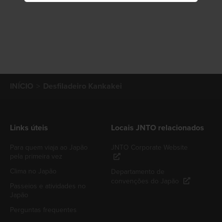
INÍCIO
Desfiladeiro Kankakei
Links úteis
Locais JNTO relacionados
Para quem viaja ao Japão
JNTO Corporate Website
pela primeira vez
Clima no Japão
Departamento de
convenções do Japão
Passeios e atividades no
Japão
Perguntas frequentes