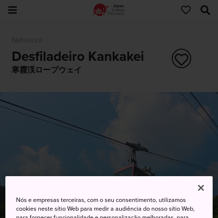
Natureza
Desfiladeiro Kankakei
寒霞渓ロープウェイ
Nós e empresas terceiras, com o seu consentimento, utilizamos
cookies neste sítio Web para medir a audiência do nosso sítio Web,
para fornecer funcionalidade e personalização melhoradas, para