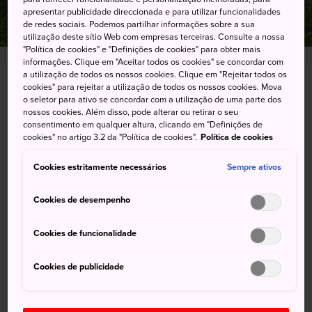
apresentar publicidade direccionada e para utilizar funcionalidades
de redes sociais. Podemos partilhar informações sobre a sua
utilização deste sítio Web com empresas terceiras. Consulte a nossa
"Política de cookies" e "Definições de cookies" para obter mais
informações. Clique em "Aceitar todos os cookies" se concordar com
a utilização de todos os nossos cookies. Clique em "Rejeitar todos os
cookies" para rejeitar a utilização de todos os nossos cookies. Mova
168 Kankakedori, Shodoshima-cho, Shozu-gun,
o seletor para ativo se concordar com a utilização de uma parte dos
Kagawa-ken
nossos cookies. Além disso, pode alterar ou retirar o seu
consentimento em qualquer altura, clicando em "Definições de
cookies" no artigo 3.2 da "Política de cookies".
Política de cookies
Visualizar no Google Maps
Obter informações sobre o trânsito
Cookies estritamente necessários
Sempre ativos
Cookies de desempenho
PALAVRAS-CHAVE
MAPA
Cookies de funcionalidade
Cookies de publicidade
Palavras-chave