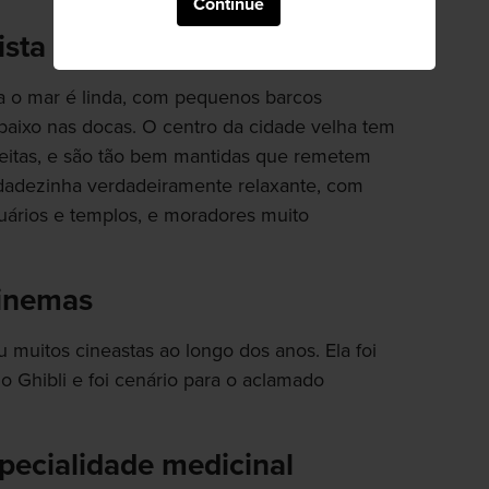
Continue
ista panorâmica
ra o mar é linda, com pequenos barcos
baixo nas docas. O centro da cidade velha tem
treitas, e são tão bem mantidas que remetem
dadezinha verdadeiramente relaxante, com
ários e templos, e moradores muito
cinemas
 muitos cineastas ao longo dos anos. Ela foi
 Ghibli e foi cenário para o aclamado
ecialidade medicinal