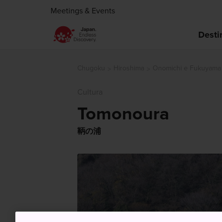
Meetings & Events
Desti
Chugoku
Hiroshima
Onomichi e Fukuyama
Cultura
Tomonoura
鞆の浦