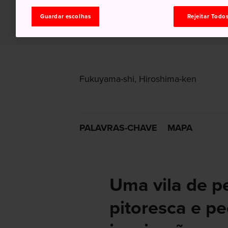
Guardar escolhas
Rejeitar Todo
Fukuyama-shi, Hiroshima-ken
PALAVRAS-CHAVE
MAPA
Uma vila de p
pitoresca e pe