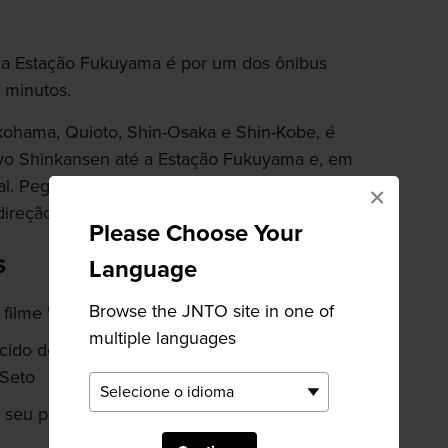
 a Estação Fukuyama é por um dos ônibus
 minutos.
kohama, Quioto, Shin-Osaka e Shin-Kobe, é
nyo Shinkansen até a Estação Fukuyama e, em
al. Pegue o ônibus que parte da parada de
×
ireção ao Porto Tomo.
Please Choose Your
s
Language
Browse the JNTO site in one of
filme "Wolverine" da Marvel
multiple languages
cido destino para navios mercantes que
 Seto
seu próprio tipo de shochu medicinal