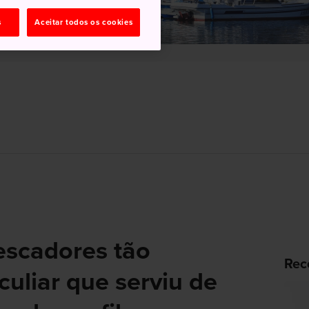
s
Aceitar todos os cookies
escadores tão
Rec
culiar que serviu de