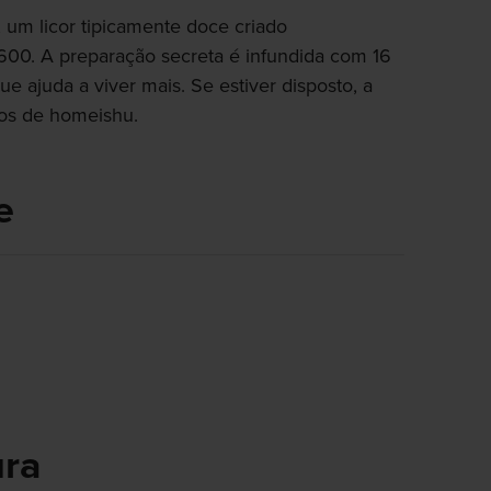
 um licor tipicamente doce criado
600. A preparação secreta é infundida com 16
que ajuda a viver mais. Se estiver disposto, a
os de homeishu.
e
ra