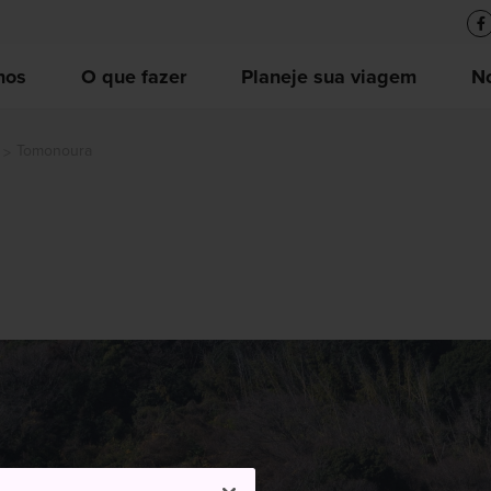
nos
O que fazer
Planeje sua viagem
No
Tomonoura