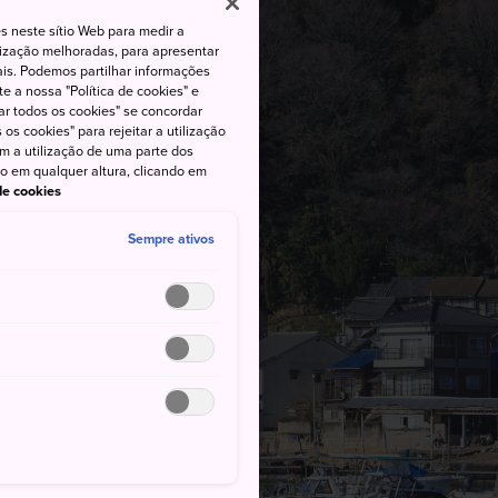
s neste sítio Web para medir a
lização melhoradas, para apresentar
iais. Podemos partilhar informações
e a nossa "Política de cookies" e
ar todos os cookies" se concordar
os cookies" para rejeitar a utilização
om a utilização de uma parte dos
to em qualquer altura, clicando em
 de cookies
Sempre ativos