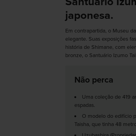
Santuário Izu
japonesa.
Em contrapartida, o Museu d
elegante. Suas exposições fa
história de Shimane, com ele
bronze, o Santuário Izumo Ta
Não perca
Uma coleção de 419 art
espadas.
O modelo do edifício p
Taisha, que tinha 48 metro
Uzubashira (Propriedad