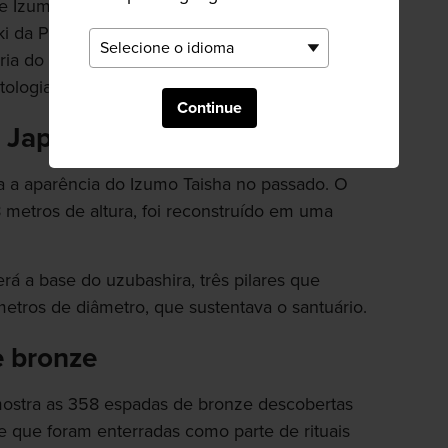
 Izumo tem três galerias temáticas: o
ki da Província de Izumo e Bronzes
tória do povo de Shimane), além de uma sala de
tologia de Izumo.
Continue
o Japão
 a aparência do Izumo Taisha no passado. O
48 metros de altura, foi reconstruído em uma
á a base do uzubashira, três pilares que
etros de diâmetro, que sustentava o santuário.
e bronze
mostra as 358 espadas de bronze descobertas
e que foram enterradas como parte de rituais