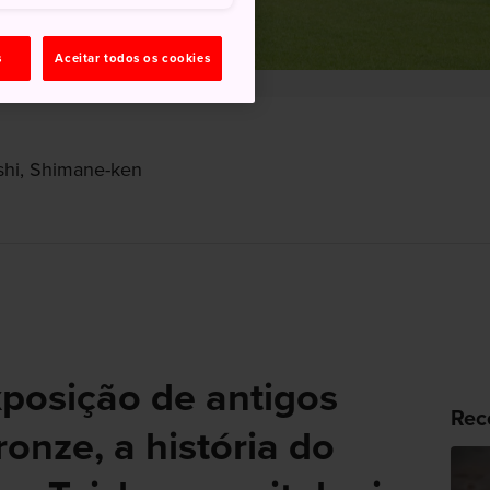
s
Aceitar todos os cookies
-shi, Shimane-ken
posição de antigos
Rec
ronze, a história do