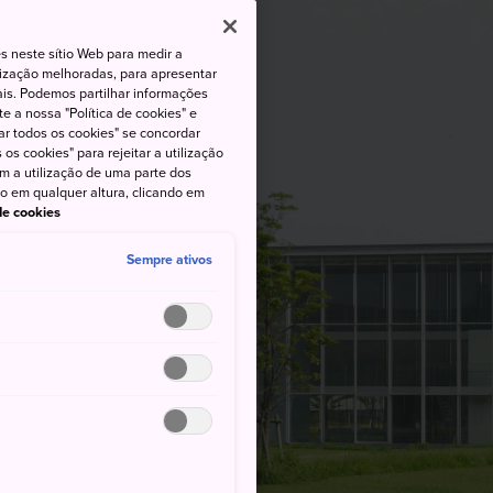
s neste sítio Web para medir a
lização melhoradas, para apresentar
iais. Podemos partilhar informações
e a nossa "Política de cookies" e
ar todos os cookies" se concordar
os cookies" para rejeitar a utilização
om a utilização de uma parte dos
to em qualquer altura, clicando em
 de cookies
Sempre ativos