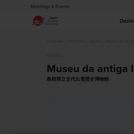
Meetings & Events
Desti
Chugoku
Shimane
Izumo
Museu da anti
História
Museu da antiga 
島根県立古代出雲歴史博物館