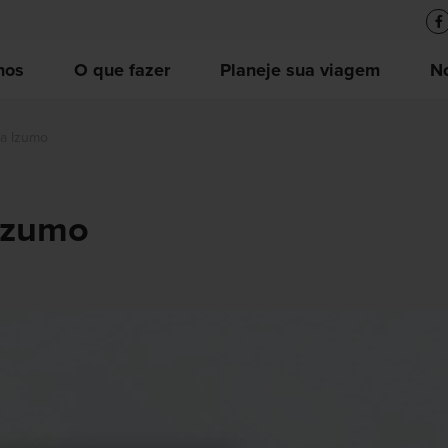
nos
O que fazer
Planeje sua viagem
No
ga Izumo
Izumo