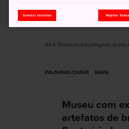
Guardar escolhas
Rejeitar Todo
99-4 Taishacho Kizukihigashi, Izumo
PALAVRAS-CHAVE
MAPA
Museu com ex
artefatos de b