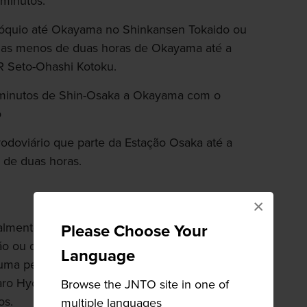
minutos.
 Tóquio até Okayama no Shinkansen Tokaido ou
nas menos de duas horas de Okayama até a
R Seto-Ohashi Kotoku.
 minutos de Shin-Osaka a Okayama com o
o
rodoviário que parte da Estação Osaka até a
 de duas horas.
×
lmente o ponto de entrada para a maioria dos
Please Choose Your
o ou de balsa. A cidade é atravessada por
Language
uma perspectiva diferente da cidade a partir da
ro Hyotanjima, que circula pelo centro da
Browse the JNTO site in one of
os.
multiple languages