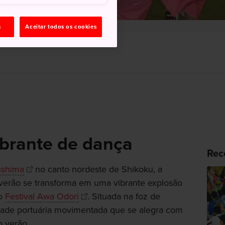
s
Aceitar todos os cookies
brante de dança
Rec
ushima
no canto nordeste de Shikoku, a
verão se transforma em uma vibrante explosão
do
Festival Awa Odori
. Situada na foz de
idade portuária movimentada que se alegra com
 verão.