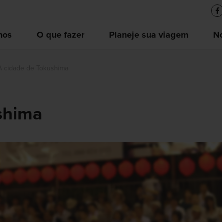
nos
O que fazer
Planeje sua viagem
No
A cidade de Tokushima
shima