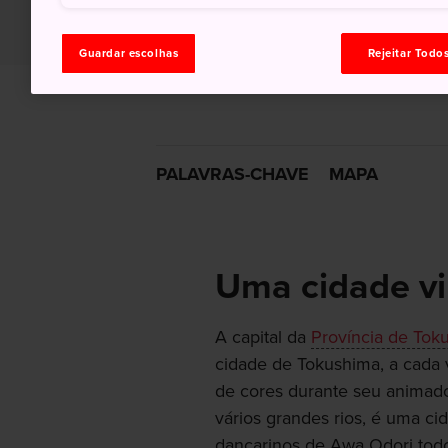
Guardar escolhas
Rejeitar Todo
PALAVRAS-CHAVE
MAPA
Uma cidade vi
A capital da
Província de Tok
cidade de Tokushima, a cada 
de cores durante seu anima
vários grandes rios, é uma c
dançarinos de Awa Odori todo