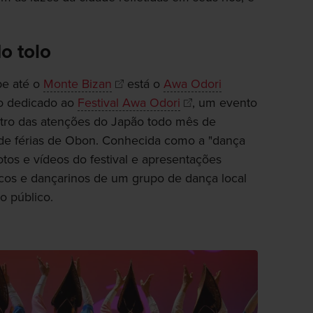
o tolo
be até o
Monte Bizan
está o
Awa Odori
vo dedicado ao
Festival Awa Odori
, um evento
tro das atenções do Japão todo mês de
 de férias de Obon. Conhecida como a "dança
otos e vídeos do festival e apresentações
cos e dançarinos de um grupo de dança local
o público.