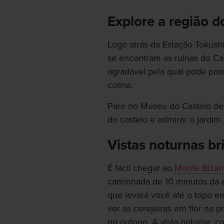
Explore a região 
Logo atrás da Estação Tokush
se encontram as ruínas do C
agradável pela qual pode pass
colina.
Pare no Museu do Castelo de 
do castelo e admirar o jardim
Vistas noturnas br
É fácil chegar ao
Monte Bizan
caminhada de 10 minutos da e
que levará você até o topo e
ver as cerejeiras em flor na 
no outono. A vista noturna, co