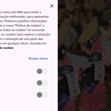
s neste sítio Web para medir a
lização melhoradas, para apresentar
iais. Podemos partilhar informações
e a nossa "Política de cookies" e
ar todos os cookies" se concordar
os cookies" para rejeitar a utilização
om a utilização de uma parte dos
to em qualquer altura, clicando em
 de cookies
Sempre ativos