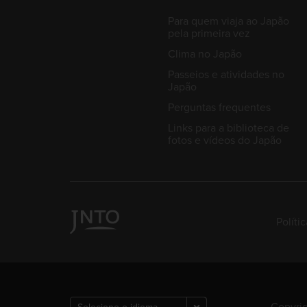
Para quem viaja ao Japão
pela primeira vez
Clima no Japão
Passeios e atividades no
Japão
Perguntas frequentes
Links para a biblioteca de
fotos e vídeos do Japão
Políti