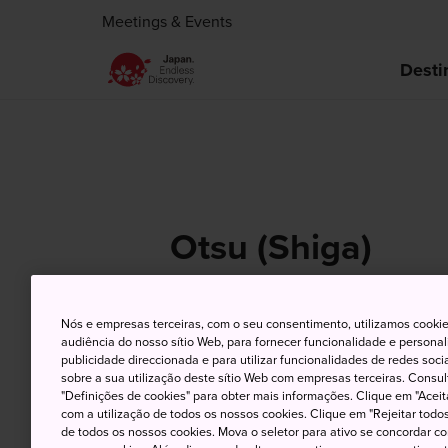
Meetings & Events
Desti
Otsu (Shiga)
Nós e empresas terceiras, com o seu consentimento, utilizamos cookie
7 Aug (Sexta-feira)
Al
audiência do nosso sítio Web, para fornecer funcionalidade e persona
publicidade direccionada e para utilizar funcionalidades de redes soc
sobre a sua utilização deste sítio Web com empresas terceiras. Consult
"Definições de cookies" para obter mais informações. Clique em "Aceit
com a utilização de todos os nossos cookies. Clique em "Rejeitar todos 
de todos os nossos cookies. Mova o seletor para ativo se concordar c