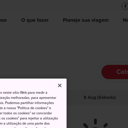
nos
O que fazer
Planeje sua viagem
No
Cel
s neste sítio Web para medir a
ta
Baixa
Precipitação
8 Aug (Sábado)
lização melhoradas, para apresentar
iais. Podemos partilhar informações
e a nossa "Política de cookies" e
ar todos os cookies" se concordar
os cookies" para rejeitar a utilização
om a utilização de uma parte dos