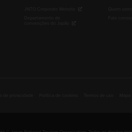
JNTO Corporate Website
Quem som
Departamento de
Fale conos
convenções do Japão
ca de privacidade
Política de cookies
Termos de uso
Mapa 