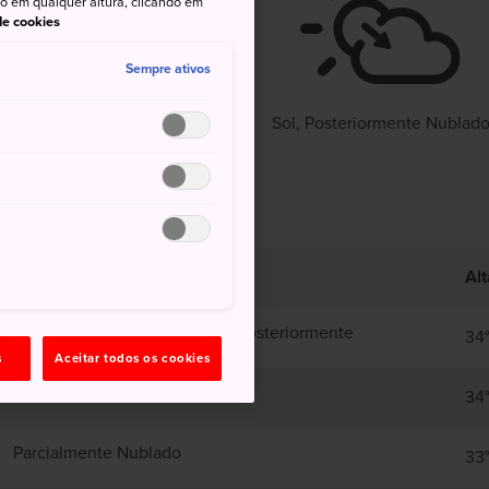
to em qualquer altura, clicando em
 de cookies
°
26°
60%
Sempre ativos
Sol, Posteriormente Nublad
Alt
Sol, Com Períodos De Chuva Posteriormente
34
s
Aceitar todos os cookies
Sol, Posteriormente Nublado
34
Parcialmente Nublado
33