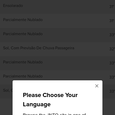
Ensolarado
31°
Parcialmente Nublado
31°
Parcialmente Nublado
33
Sol, Com Previsão De Chuva Passageira
32
Parcialmente Nublado
33
Parcialmente Nublado
33
×
Sol, Com Previsão De Chuva Passageira
33
Please Choose Your
Language
Browse the JNTO site in one of