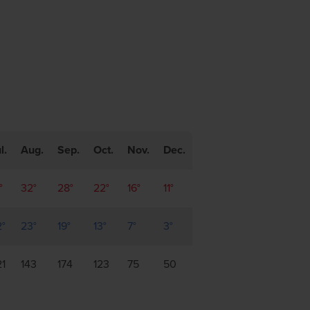
l.
Aug.
Sep.
Oct.
Nov.
Dec.
°
32°
28°
22°
16°
11°
2°
23°
19°
13°
7°
3°
21
143
174
123
75
50