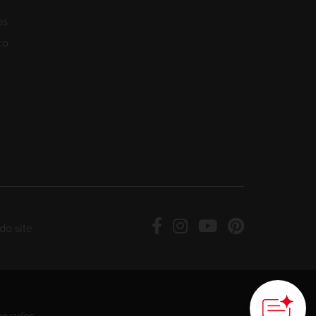
os
co
do site