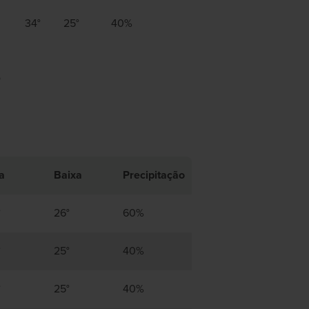
34°
25°
40%
o
a
Baixa
Precipitação
°
26°
60%
°
25°
40%
°
25°
40%