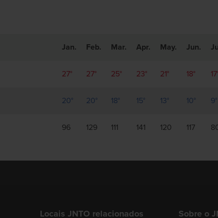
Jan.
Feb.
Mar.
Apr.
May.
Jun.
Ju
27°
27°
25°
23°
21°
18°
17
20°
20°
18°
15°
13°
10°
9°
96
129
111
141
120
117
8
Locais JNTO relacionados
Sobre o 