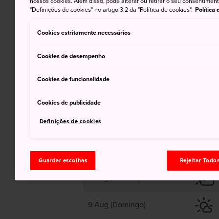
nossos cookies. Além disso, pode alterar ou retirar o seu consentimen
"Definições de cookies" no artigo 3.2 da "Política de cookies".
Política
34
Cookies estritamente necessários
Sol, Com Períodos De Chuva
Cookies de desempenho
Posteriormente
Cookies de funcionalidade
Cookies de publicidade
Definições de cookies
7 Aug (Sexta-feira)
Guardar escolhas
Rejeitar Todo
8 Aug (Sábado)
9 Aug (Domingo)