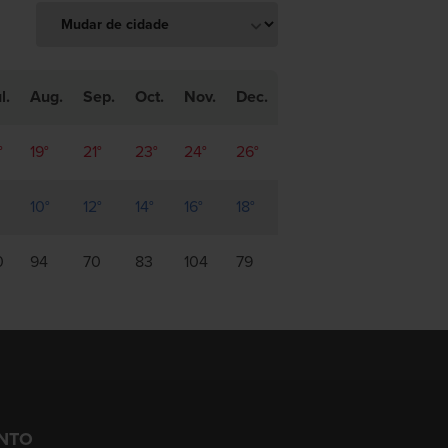
l.
Aug.
Sep.
Oct.
Nov.
Dec.
°
19°
21°
23°
24°
26°
10°
12°
14°
16°
18°
0
94
70
83
104
79
JNTO