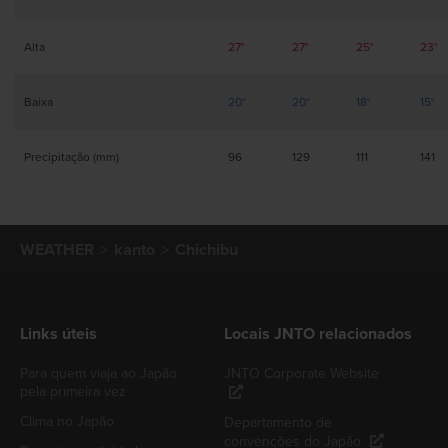
Alta
27°
27°
25°
23°
Baixa
20°
20°
18°
15°
Precipitação (mm)
96
129
111
141
WEATHER
kanto
Chichibu
Links úteis
Locais JNTO relacionados
Para quem viaja ao Japão
JNTO Corporate Website
pela primeira vez
Clima no Japão
Departamento de
convenções do Japão