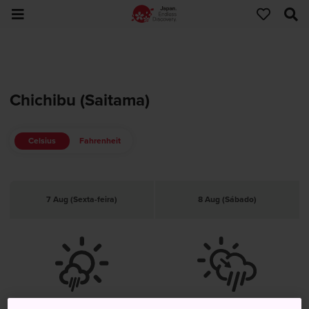
Chichibu (Saitama)
Celsius
Fahrenheit
7 Aug (Sexta-feira)
8 Aug (Sábado)
Sol, Posteriormente Chuva Breve
Sol, Posteriormente Chuva