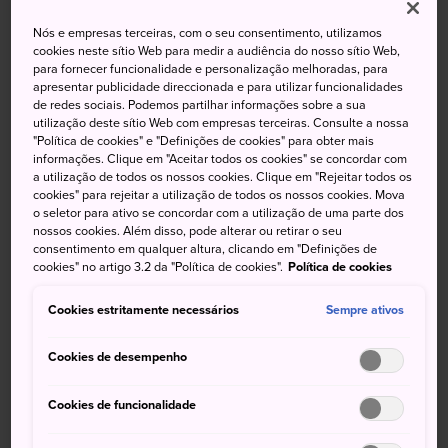
Nós e empresas terceiras, com o seu consentimento, utilizamos
cookies neste sítio Web para medir a audiência do nosso sítio Web,
Alta
Baixa
Precipitação
Alta
Baixa
Precipitação
para fornecer funcionalidade e personalização melhoradas, para
apresentar publicidade direccionada e para utilizar funcionalidades
33°
23°
50%
32°
22°
50%
de redes sociais. Podemos partilhar informações sobre a sua
utilização deste sítio Web com empresas terceiras. Consulte a nossa
"Política de cookies" e "Definições de cookies" para obter mais
informações. Clique em "Aceitar todos os cookies" se concordar com
Alta
Baixa
Precipitação
a utilização de todos os nossos cookies. Clique em "Rejeitar todos os
cookies" para rejeitar a utilização de todos os nossos cookies. Mova
o seletor para ativo se concordar com a utilização de uma parte dos
7 Aug (Sexta-feira)
33°
23°
50%
nossos cookies. Além disso, pode alterar ou retirar o seu
consentimento em qualquer altura, clicando em "Definições de
cookies" no artigo 3.2 da "Política de cookies".
Política de cookies
8 Aug (Sábado)
32°
22°
50%
Cookies estritamente necessários
Sempre ativos
9 Aug (Domingo)
31°
21°
50%
Cookies de desempenho
10 Aug (Segunda-feira)
29°
21°
50%
Cookies de funcionalidade
11 Aug (Terça-feira)
27°
21°
90%