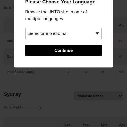
Please Choose Your Language
Scroll Right
Browse the JNTO site in one of
multiple languages
Jan.
Feb.
Mar.
Apr.
Alta
9°
10°
13°
19°
Continue
Baixa
-4°
-3°
0°
6°
Precipitação (mm)
35
35
71
92
Sydney
Scroll Right
Jan.
Feb.
Mar.
Apr.