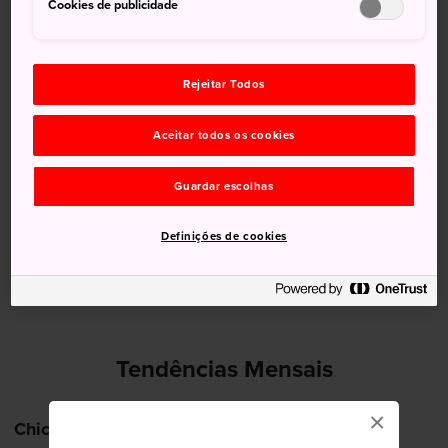
Cookies de publicidade
12 Aug (Quarta-feira)
28°
20°
90%
Rejeitar Todos
13 Aug (Quinta-feira)
26°
21°
90%
Aceitar todos os cookies
14 Aug (Sexta-feira)
26°
21°
80%
Guardar escolhas
15 Aug (Sábado)
27°
21°
90%
Definições de cookies
16 Aug (Domingo)
31°
21°
90%
Tendências Mensais
×
Chichibu