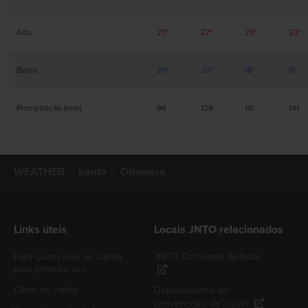
Alta
27°
27°
25°
23°
Baixa
20°
20°
18°
15°
Precipitação (mm)
96
129
111
141
WEATHER
kanto
Odawara
Links úteis
Locais JNTO relacionados
Para quem viaja ao Japão
JNTO Corporate Website
pela primeira vez
Clima no Japão
Departamento de
convenções do Japão