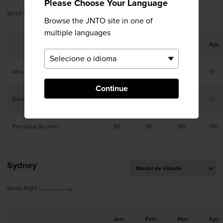
Please Choose Your Language
Scroll Right
Browse the JNTO site in one of
multiple languages
Jan.
Feb.
Mar.
Apr.
Alta
11°
11°
13°
19°
Continue
Baixa
1°
1°
4°
9°
Precipitação (mm)
80
95
188
190
Sydney
Scroll Right
Jan.
Feb.
Mar.
Apr.