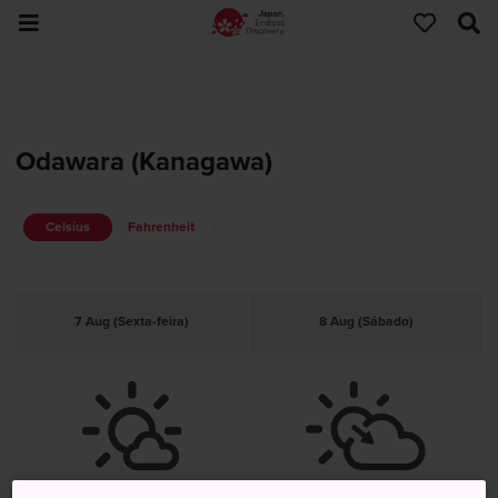
Odawara (Kanagawa)
Celsius
Fahrenheit
7 Aug (Sexta-feira)
8 Aug (Sábado)
Parcialmente Nublado
Sol, Posteriormente Nublado