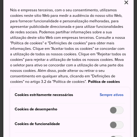
Nós e empresas terceiras, com o seu consentimento, utilizamos
cookies neste sítio Web para medir a audiência do nosso sítio Web,
Alta
Baixa
Precipitação
Alta
Baixa
Precipitação
para fornecer funcionalidade e personalização melhoradas, para
apresentar publicidade direccionada e para utilizar funcionalidades
33°
24°
40%
32°
24°
40%
de redes sociais. Podemos partilhar informações sobre a sua
utilização deste sítio Web com empresas terceiras. Consulte a nossa
"Política de cookies" e "Definições de cookies" para obter mais
informações. Clique em "Aceitar todos os cookies" se concordar com
Alta
Baixa
Precipitação
a utilização de todos os nossos cookies. Clique em "Rejeitar todos os
cookies" para rejeitar a utilização de todos os nossos cookies. Mova
o seletor para ativo se concordar com a utilização de uma parte dos
7 Aug (Sexta-feira)
33°
24°
40%
nossos cookies. Além disso, pode alterar ou retirar o seu
consentimento em qualquer altura, clicando em "Definições de
cookies" no artigo 3.2 da "Política de cookies".
Política de cookies
8 Aug (Sábado)
32°
24°
40%
Cookies estritamente necessários
Sempre ativos
9 Aug (Domingo)
31°
24°
80%
Cookies de desempenho
10 Aug (Segunda-feira)
27°
23°
70%
Cookies de funcionalidade
11 Aug (Terça-feira)
29°
23°
60%