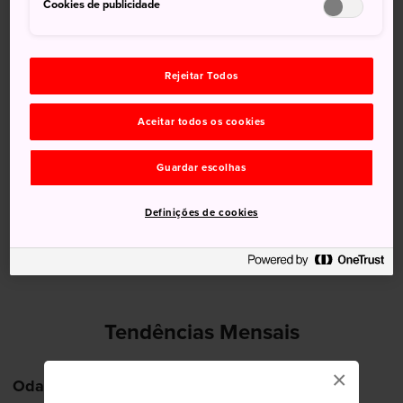
Cookies de publicidade
12 Aug (Quarta-feira)
31°
22°
40%
Rejeitar Todos
13 Aug (Quinta-feira)
29°
23°
60%
Aceitar todos os cookies
14 Aug (Sexta-feira)
29°
24°
70%
Guardar escolhas
15 Aug (Sábado)
29°
23°
70%
Definições de cookies
16 Aug (Domingo)
32°
23°
60%
Tendências Mensais
×
Odawara