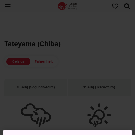
Tateyama (Chiba)
Celsius
Fahrenheit
10 Aug (Segunda-feira)
11 Aug (Terça-feira)
Nublado, Posteriormente Chuva
Sol, Posteriormente Chuva Breve