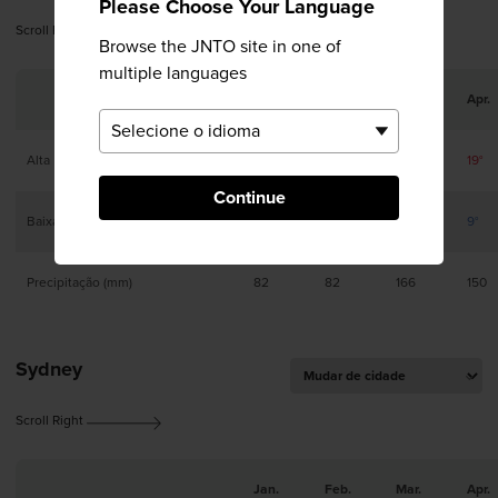
Please Choose Your Language
Scroll Right
Browse the JNTO site in one of
multiple languages
Jan.
Feb.
Mar.
Apr.
Alta
11°
11°
14°
19°
Continue
Baixa
1°
1°
5°
9°
Precipitação (mm)
82
82
166
150
Sydney
Scroll Right
Jan.
Feb.
Mar.
Apr.