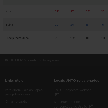
Alta
27°
27°
25°
23°
Baixa
20°
20°
18°
15°
Precipitação (mm)
96
129
111
141
WEATHER
kanto
Tateyama
Links úteis
Locais JNTO relacionados
Para quem viaja ao Japão
JNTO Corporate Website
pela primeira vez
Clima no Japão
Departamento de
convenções do Japão