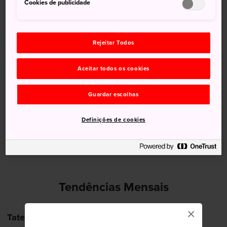
Cookies de publicidade
15 Aug (Sábado)
31°
23°
30%
Rejeitar Todos
16 Aug (Domingo)
32°
23°
50%
Aceitar todos os cookies
17 Aug (Segunda-feira)
32°
23°
60%
Guardar escolhas
18 Aug (Terça-feira)
32°
23°
20%
Definições de cookies
19 Aug (Quarta-feira)
33°
24°
20%
Tendências Mensais
×
Tateyama