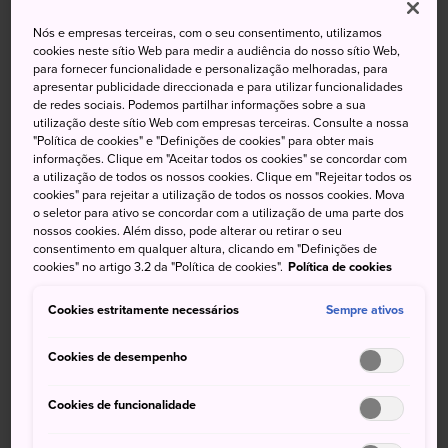
Nós e empresas terceiras, com o seu consentimento, utilizamos
cookies neste sítio Web para medir a audiência do nosso sítio Web,
Alta
Baixa
Precipitação
Alta
Baixa
Precipitação
para fornecer funcionalidade e personalização melhoradas, para
apresentar publicidade direccionada e para utilizar funcionalidades
29°
20°
90%
31°
22°
90%
de redes sociais. Podemos partilhar informações sobre a sua
utilização deste sítio Web com empresas terceiras. Consulte a nossa
"Política de cookies" e "Definições de cookies" para obter mais
informações. Clique em "Aceitar todos os cookies" se concordar com
Alta
Baixa
Precipitação
a utilização de todos os nossos cookies. Clique em "Rejeitar todos os
cookies" para rejeitar a utilização de todos os nossos cookies. Mova
o seletor para ativo se concordar com a utilização de uma parte dos
10 Aug (Segunda-feira)
29°
20°
90%
nossos cookies. Além disso, pode alterar ou retirar o seu
consentimento em qualquer altura, clicando em "Definições de
cookies" no artigo 3.2 da "Política de cookies".
Política de cookies
11 Aug (Terça-feira)
31°
22°
90%
Cookies estritamente necessários
Sempre ativos
12 Aug (Quarta-feira)
32°
21°
80%
Cookies de desempenho
13 Aug (Quinta-feira)
32°
22°
40%
Cookies de funcionalidade
14 Aug (Sexta-feira)
32°
23°
50%