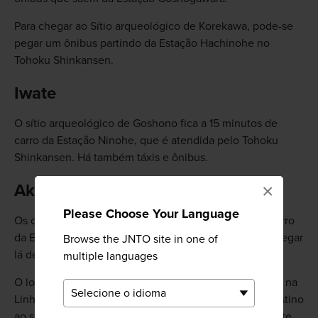
Para chegar ao Sítio arqueológico de Korekawa, pode-se
pegar um ônibus partindo da Estação Hachinohe no
Tohoku Shinkansen.
Iwate
O sítio arqueológico de Goshono fica a 15 minutos de
carro da Estação Ninohe, que é atendida pelo Tohoku
Shinkansen. Há também táxis e ônibus.
×
Akita
Please Choose Your Language
Os círculos de pedra de Oyu estão a 25 minutos de carro
da Estação JR Kazuno Hanawa. Também é possível chegar
Browse the JNTO site in one of
lá de táxi ou ônibus.
multiple languages
O local fica a 5 minutos a pé da Estação Jomon Ogata, na
Linha Ferroviária Akita Nairiku Jukan Tetsudo, com destino
ao sítio arqueológico de Isedotai. O Aeroporto de Odate