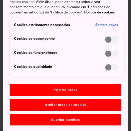
nossos cookies. Além disso, pode alterar ou retirar o seu
povo Jomon no norte do Japão
consentimento em qualquer altura, clicando em "Definições de
cookies" no artigo 3.2 da "Política de cookies".
Política de cookies
foram classificados como
Patrimônio Mundial
Cookies estritamente necessários
Sempre ativos
Nos 17 sítios arqueológicos do povo Jomon, datados de
Cookies de desempenho
15.000 a 2.400 anos, o visitante verá uma série de
assentamentos, cemitérios e locais de festivais e
Cookies de funcionalidade
cerimônias.
Cookies de publicidade
Sítios arqueológicos sugeridos por
categoria de interesse
Rejeitar Todos
No total, são 17 sítios arqueológicos: seis em Hokkaido,
oito em Aomori, um em Iwate e dois em Akita.
Aceitar todos os cookies
Se seu interesse for por locais de assentamento, visite o
Sítio Arqueológico Sannai Maruyama
, em Aomori.
Guardar escolhas
Nesse extenso sítio arqueológico do período Jomon, as