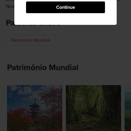
Noshiro fica a 5 minutos de carro.
Continue
Palavras-chave
Patrimônio Mundial
Patrimônio Mundial