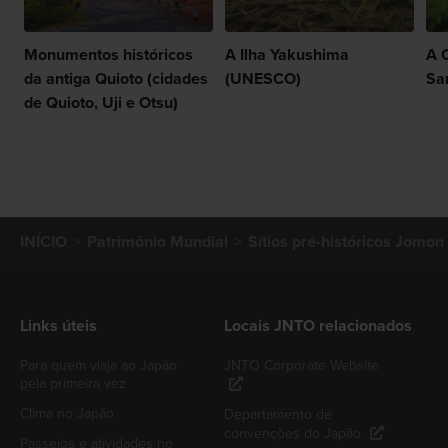
Monumentos históricos
A Ilha Yakushima
A 
da antiga Quioto (cidades
(UNESCO)
Sa
de Quioto, Uji e Otsu)
INÍCIO
Patrimônio Mundial
Sítios pré-históricos Jomo
Links úteis
Locais JNTO relacionados
Para quem viaja ao Japão
JNTO Corporate Website
pela primeira vez
Clima no Japão
Departamento de
convenções do Japão
Passeios e atividades no